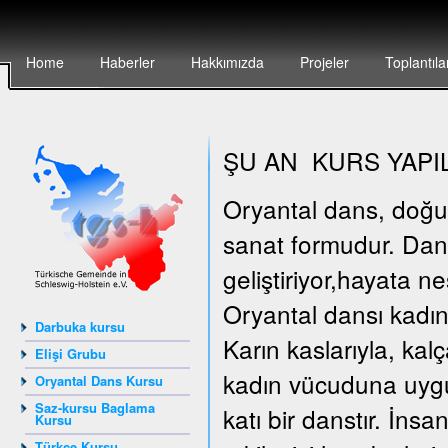
Home
Haberler
Hakkımızda
Projeler
Toplantıla
ŞU AN KURS YAPI
Oryantal dans, doğunun
sanat formudur. Dan
geliştiriyor,hayata n
Oryantal dansı kadın
Darbuka kursu
Karın kaslarıyla, kal
Elişi Grubu
kadın vücuduna uygun
Oryantal Dans Kursu
Saz-kursu Baglama
katı bir danstır. İn
Kursu
Türkçe Kursu