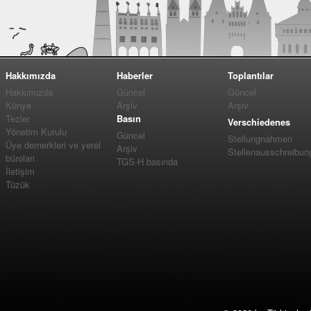
Hakkımızda
Haberler
Toplantılar
Hakkımızda
Güncel
Güncel
Künye
Arşiv
Arşiv
Tezler
Basın
Verschiedenes
Yönetim Kurulu
Güncel
Stellungnahmen
Üye dernerkleri ve yerel
Arşiv
Stellenausschreibun
büroları
TGS-H basında
İletişim
Tüzük