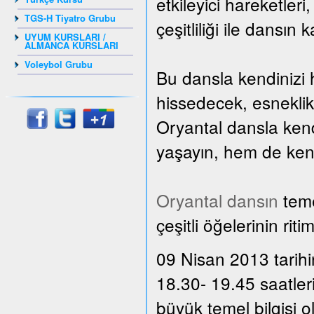
etkileyici hareketler
TGS-H Tiyatro Grubu
çeşitliliği ile dansın 
UYUM KURSLARI /
ALMANCA KURSLARI
Voleybol Grubu
Bu dansla kendinizi 
hissedecek, esnekli
Oryantal dansla kend
yaşayın, hem de kendi
Oryantal dansın
teme
çeşitli öğelerinin rit
09 Nisan 2013 tarihi
18.30- 19.45 saatler
büyük temel bilgisi 