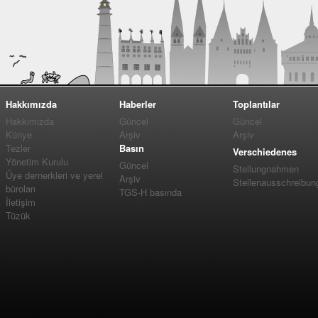
Hakkımızda
Haberler
Toplantılar
Hakkımızda
Güncel
Güncel
Künye
Arşiv
Arşiv
Tezler
Basın
Verschiedenes
Yönetim Kurulu
Güncel
Stellungnahmen
Üye dernerkleri ve yerel
Arşiv
Stellenausschreibun
büroları
TGS-H basında
İletişim
Tüzük