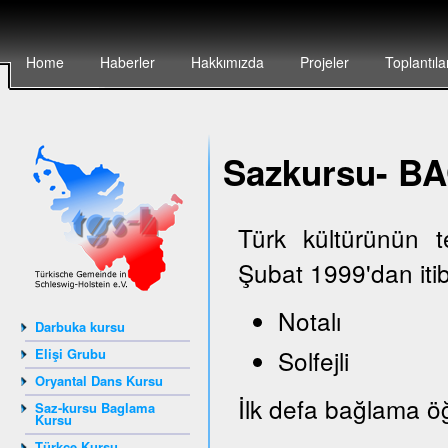
Home
Haberler
Hakkımızda
Projeler
Toplantıla
Sazkursu- 
Türk kültürünün 
Şubat 1999'dan iti
Notalı
Darbuka kursu
Solfejli
Elişi Grubu
Oryantal Dans Kursu
İlk defa bağlama öğ
Saz-kursu Baglama
Kursu
Türkçe Kursu