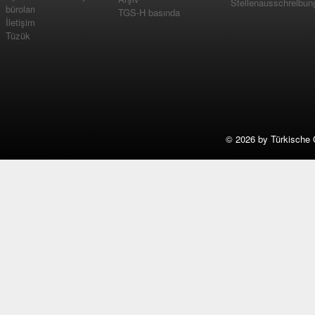
Stellenausschreibun
büroları
TGS-H basında
İletişim
Tüzük
©
2026 by Türkische 