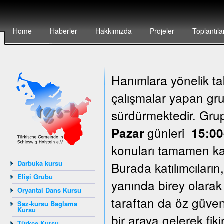
Home
Haberler
Hakkımızda
Projeler
Toplantıla
Hanımlara yönelik ta
çalışmalar yapan grup
sürdürmektedir. Gr
günleri
Pazar
15:00
konuları tamamen katı
Darbuka kursu
Burada katılımcıların
Elişi Grubu
yanında birey olarak
Oryantal Dans Kursu
taraftan da öz güven
Saz-kursu Baglama
Kursu
bir araya gelerek fik
Türkçe Kursu