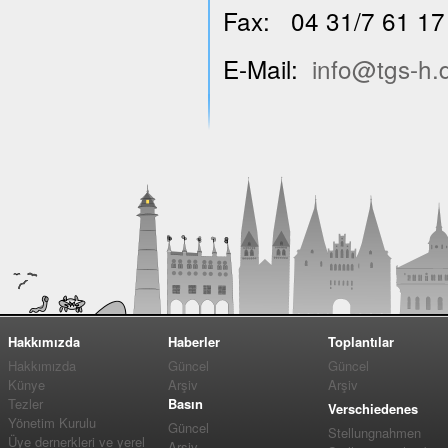
Fax: 04 31/7 61 17
E-Mail:
info@tgs-h.
Hakkımızda
Haberler
Toplantılar
Hakkımızda
Güncel
Güncel
Künye
Arşiv
Arşiv
Tezler
Basın
Verschiedenes
Yönetim Kurulu
Güncel
Stellungnahmen
Üye dernerkleri ve yerel
Arşiv