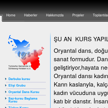
Home
Haberler
Hakkımızda
Projeler
Toplantıla
ŞU AN KURS YAPI
Oryantal dans, doğunun
sanat formudur. Dan
geliştiriyor,hayata n
Oryantal dansı kadın
Darbuka kursu
Karın kaslarıyla, kal
Elişi Grubu
kadın vücuduna uygun
Oryantal Dans Kursu
Saz-kursu Baglama
katı bir danstır. İn
Kursu
Türkçe Kursu