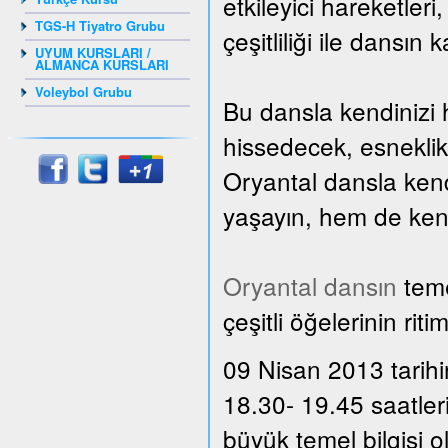
etkileyici hareketler
TGS-H Tiyatro Grubu
çeşitliliği ile dansın 
UYUM KURSLARI /
ALMANCA KURSLARI
Voleybol Grubu
Bu dansla kendinizi 
hissedecek, esnekli
Oryantal dansla kend
yaşayın, hem de kendi
Oryantal dansın
teme
çeşitli öğelerinin rit
09 Nisan 2013 tarihi
18.30- 19.45 saatler
büyük temel bilgisi 