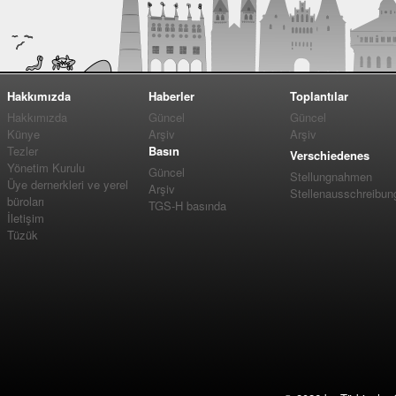
Hakkımızda
Haberler
Toplantılar
Hakkımızda
Güncel
Güncel
Künye
Arşiv
Arşiv
Tezler
Basın
Verschiedenes
Yönetim Kurulu
Güncel
Stellungnahmen
Üye dernerkleri ve yerel
Arşiv
Stellenausschreibun
büroları
TGS-H basında
İletişim
Tüzük