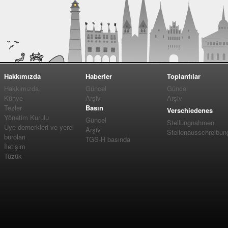
Hakkımızda
Haberler
Toplantılar
Hakkımızda
Güncel
Güncel
Künye
Arşiv
Arşiv
Tezler
Basın
Verschiedenes
Yönetim Kurulu
Güncel
Stellungnahmen
Üye dernerkleri ve yerel
Arşiv
Stellenausschreibun
büroları
TGS-H basında
İletişim
Tüzük