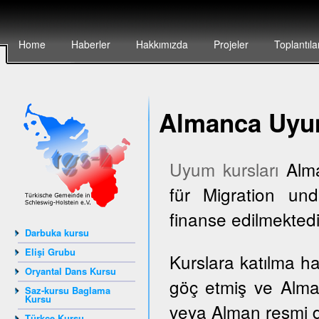
Home
Haberler
Hakkımızda
Projeler
Toplantıla
Almanca Uyum
Uyum kursları
Alma
für Migration und
finanse edilmektedi
Darbuka kursu
Elişi Grubu
Kurslara katılma h
Oryantal Dans Kursu
göç etmiş ve Alma
Saz-kursu Baglama
Kursu
veya Alman resmi dai
Türkçe Kursu