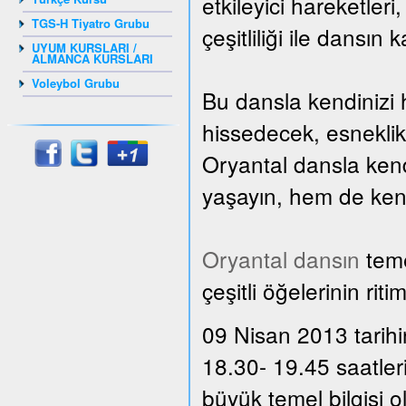
etkileyici hareketler
TGS-H Tiyatro Grubu
çeşitliliği ile dansın 
UYUM KURSLARI /
ALMANCA KURSLARI
Voleybol Grubu
Bu dansla kendinizi 
hissedecek, esnekli
Oryantal dansla kend
yaşayın, hem de kendi
Oryantal dansın
teme
çeşitli öğelerinin rit
09 Nisan 2013 tarihi
18.30- 19.45 saatler
büyük temel bilgisi 