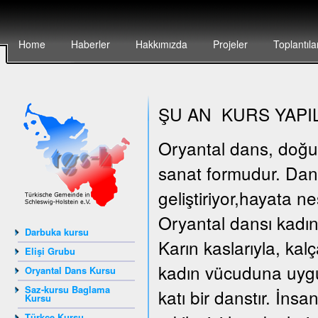
Home
Haberler
Hakkımızda
Projeler
Toplantıla
ŞU AN KURS YAPI
Oryantal dans, doğunun
sanat formudur. Dan
geliştiriyor,hayata n
Oryantal dansı kadın
Darbuka kursu
Karın kaslarıyla, kal
Elişi Grubu
kadın vücuduna uygun
Oryantal Dans Kursu
Saz-kursu Baglama
katı bir danstır. İn
Kursu
Türkçe Kursu