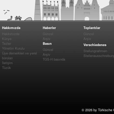
Hakkımızda
Haberler
Toplantılar
Hakkımızda
Güncel
Güncel
Künye
Arşiv
Arşiv
Tezler
Basın
Verschiedenes
Yönetim Kurulu
Güncel
Stellungnahmen
Üye dernerkleri ve yerel
Arşiv
Stellenausschreibun
büroları
TGS-H basında
İletişim
Tüzük
©
2026 by Türkische 