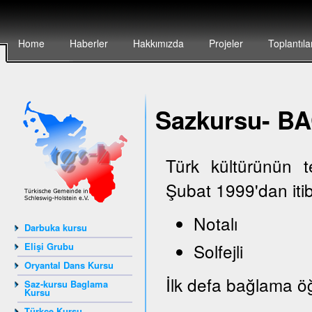
Home
Haberler
Hakkımızda
Projeler
Toplantıla
Sazkursu- 
Türk kültürünün 
Şubat 1999'dan iti
Notalı
Darbuka kursu
Solfejli
Elişi Grubu
Oryantal Dans Kursu
İlk defa bağlama öğ
Saz-kursu Baglama
Kursu
Türkçe Kursu