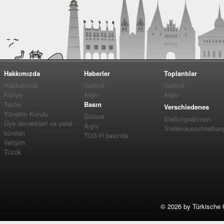
Hakkımızda
Haberler
Toplantılar
Hakkımızda
Güncel
Güncel
Künye
Arşiv
Arşiv
Tezler
Basın
Verschiedenes
Yönetim Kurulu
Güncel
Stellungnahmen
Üye dernerkleri ve yerel
Arşiv
Stellenausschreibun
büroları
TGS-H basında
İletişim
Tüzük
©
2026 by Türkische 