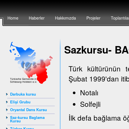
Home
Haberler
Hakkımızda
Projeler
Toplantıla
Sazkursu- 
Türk kültürünün 
Şubat 1999'dan iti
Notalı
Darbuka kursu
Solfejli
Elişi Grubu
Oryantal Dans Kursu
İlk defa bağlama öğ
Saz-kursu Baglama
Kursu
Türkçe Kursu