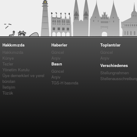
Hakkımızda
Haberler
Toplantılar
Hakkımızda
Güncel
Güncel
Künye
Arşiv
Arşiv
Tezler
Basın
Verschiedenes
Yönetim Kurulu
Güncel
Stellungnahmen
Üye dernerkleri ve yerel
Arşiv
Stellenausschreibun
büroları
TGS-H basında
İletişim
Tüzük