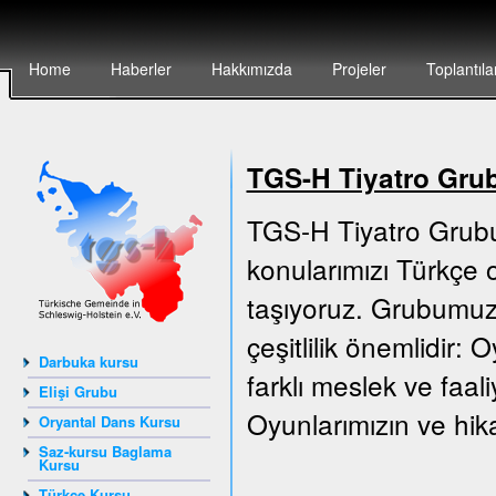
Home
Haberler
Hakkımızda
Projeler
Toplantıla
TGS-H Tiyatro Gru
TGS-H Tiyatro Grubu
konularımızı Türkçe o
taşıyoruz. Grubumuz 
çeşitlilik önemlidir:
Darbuka kursu
farklı meslek ve faali
Elişi Grubu
Oyunlarımızın ve hika
Oryantal Dans Kursu
Saz-kursu Baglama
Kursu
Türkçe Kursu