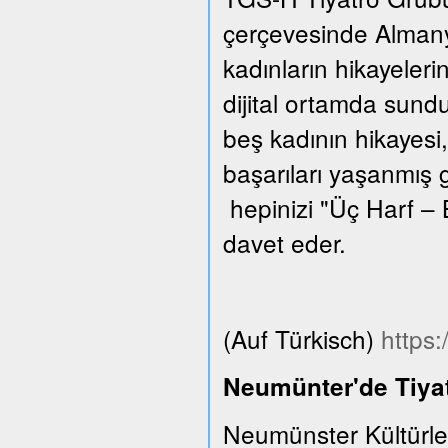
çerçevesinde Almanya
kadınların hikayeleri
dijital ortamda sund
beş kadının hikayesi,
başarıları yaşanmış 
hepinizi "Üç Harf – 
davet eder.
(Auf Türkisch)
https
Neumünter'de Tiyat
Neumünster Kültürle