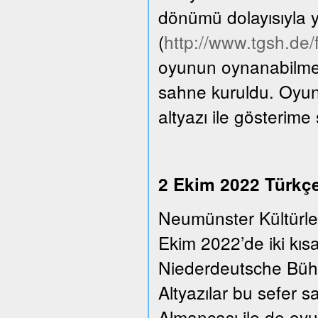
dönümü dolayısıyla y
(
http://www.tgsh.de
oyunun oynanabilmesi
sahne kuruldu. Oyun
altyazı ile gösterime
2 Ekim 2022 Türkçe 
Neumünster Kültürle
Ekim 2022’de iki kıs
Niederdeutsche Bühn
Altyazılar bu sefer 
Almancası ile de oyu