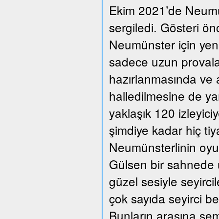
Ekim 2021’de Neumüns
sergiledi. Gösteri ön
Neumünster için yeni
sadece uzun provalar
hazırlanmasında ve a
halledilmesine de ya
yaklaşık 120 izleyic
şimdiye kadar hiç ti
Neumünsterlinin oyun
Gülsen bir sahnede üç
güzel sesiyle seyirc
çok sayıda seyirci beğ
Bunların arasına se