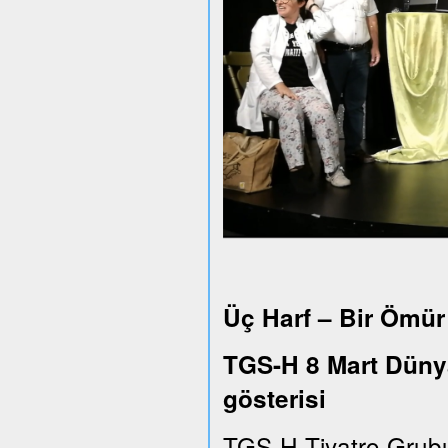
Üç Harf – Bir Ömür
TGS-H 8 Mart Dünya
gösterisi
TGS-H Tiyatro Grub