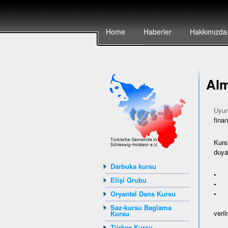
Home
Haberler
Hakkımızda
Alm
Uyum
finan
Kurs
duyan
Darbuka kursu
• ya
Elişi Grubu
• Av
• A
Oryantal Dans Kursu
Saz-kursu Baglama
veril
Kursu
Türkçe Kursu