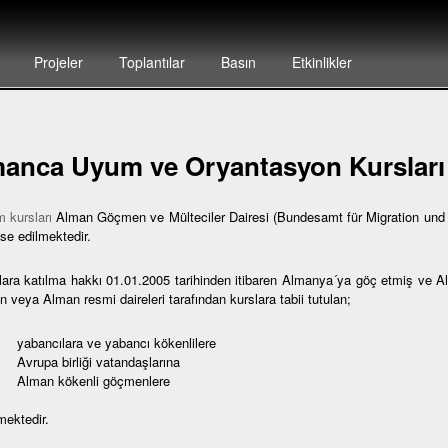
Projeler
Toplantılar
Basın
Etkinlikler
anca Uyum ve Oryantasyon Kursları
 kursları
Alman Göçmen ve Mülteciler Dairesi (Bundesamt für Migration und F
se edilmektedir.
lara katılma hakkı 01.01.2005 tarihinden itibaren Almanya´ya göç etmiş ve 
 veya Alman resmi daireleri tarafından kurslara tabii tutulan;
bancılara ve yabancı kökenlilere
rupa birliği vatandaşlarına
lman kökenli göçmenlere
mektedir.