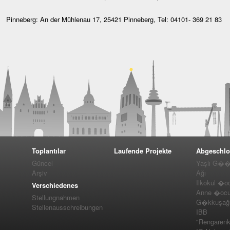
Pinneberg: An der Mühlenau 17, 25421 Pinneberg, Tel: 04101- 369 21 83
Toplantılar
Laufende Projekte
Abgeschlo
Güncel
Yaşlı G��m
Arşiv
Ağı
Ilkokul �o
Verschiedenes
Anne �ocuk
Stellungnahmen
G�kkuşağı 
Stellenausschreibungen
IBB
"Rengarenk