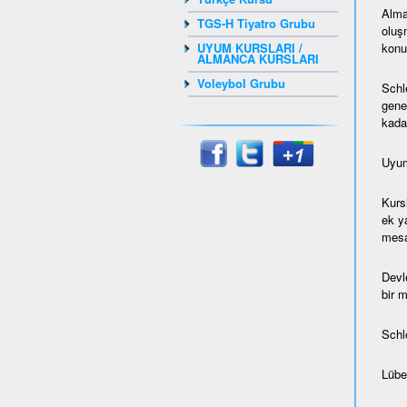
Alma
TGS-H Tiyatro Grubu
oluş
konul
UYUM KURSLARI /
ALMANCA KURSLARI
Voleybol Grubu
Schl
gene
kada
Uyum
Kurs
ek ya
mesaf
Devl
bir 
Schl
Lübec