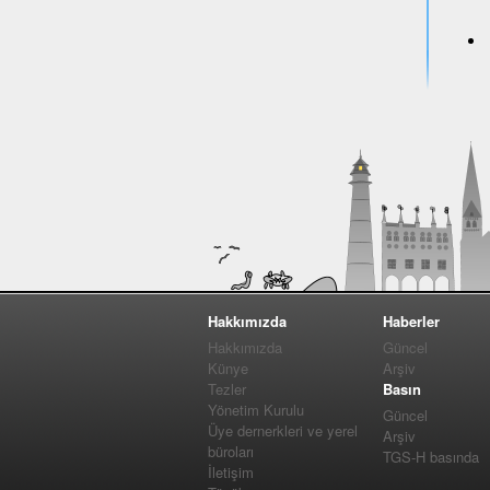
Hakkımızda
Haberler
Hakkımızda
Güncel
Künye
Arşiv
Tezler
Basın
Yönetim Kurulu
Güncel
Üye dernerkleri ve yerel
Arşiv
büroları
TGS-H basında
İletişim