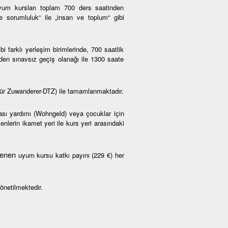
um kursları toplam 700 ders saatinden
ve sorumluluk“ ile „insan ve toplum“ gibi
farklı yerleşim birimlerinde, 700 saatlik
den sınavsız geçiş olanağı ile 1300 saate
ür Zuwanderer-DTZ) ile tamamlanmaktadır.
rası yardımı (Wohngeld) veya çocuklar için
nlerin ikamet yeri ile kurs yeri arasındaki
rlenen
uyum kursu katkı payını (229 €) her
önetilmektedir.