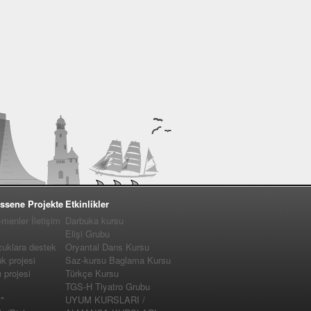
ssene Projekte
Etkinlikler
enler İletişim
Darbuka kursu
Elişi Grubu
cuklara destek
Oryantal Dans Kursu
 projesi
Saz-kursu Baglama Kursu
projesi
Türkçe Kursu
TGS-H Tiyatro Grubu
"
UYUM KURSLARI /