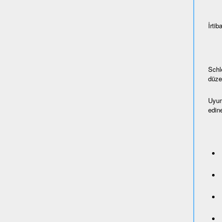
İrtiba
Schl
düze
Uyum
edine