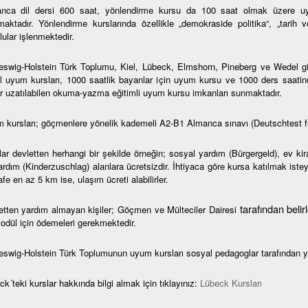
nca dil dersi 600 saat, yönlendirme kursu da 100 saat olmak üzere uy
maktadır. Yönlendirme kurslarında özellikle „demokraside politika“, „tarih 
ular işlenmektedir.
eswig-Holstein Türk Toplumu, Kiel, Lübeck, Elmshorn, Pineberg ve Wedel gibi 
l uyum kursları, 1000 saatlik bayanlar için uyum kursu ve 1000 ders saatin
r uzatılabilen okuma-yazma eğitimli uyum kursu imkanları sunmaktadır.
 kursları; göçmenlere yönelik kademeli A2-B1 Almanca sınavı (Deutschtest f
lar devletten herhangi bir şekilde örneğin; sosyal yardım (Bürgergeld), ev ki
rdım (Kinderzuschlag) alanlara ücretsizdir. İhtiyaca göre kursa katılmak isteye
e en az 5 km ise, ulaşım ücreti alabilirler.
tarafından beli
etten yardım almayan kişiler; Göçmen ve Mülteciler Dairesi
modül için ödemeleri gerekmektedir.
eswig-Holstein Türk Toplumunun uyum kursları sosyal pedagoglar tarafından y
k´teki kurslar hakkında bilgi almak için tıklayınız:
Lübeck Kursları