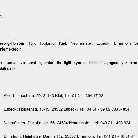
t:
eswig-Holstein Türk Toplumu; Kiel, Neumünster, Lübeck, Elmshorn ve
nlemektedir.
 kursları ve kayıt işlemleri ile ilgili ayrıntılı bilgileri aşağıda yer al
bilirsiniz.
Kiel: Elisabethstr. 59, 24143 Kiel, Tel: 04 31 - 364 17 22
Lübeck: Holstenstr. 13-15, 23552 Lübeck, Tel: 04 51 - 39 69 833 /- 834
Neumünster: Christianstr. 66, 24534 Neumünster, Tel: 043 21 - 400 634
Elmshorn: Hainholzer Damm 13a, 25337 Elmshorn, Tel: 041 21 - 46 31 477 