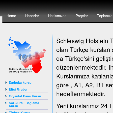
Home
Haberler
Hakkımızda
Projeler
Toplantıla
Schleswig Holstein Tü
olan Türkçe kursları
da Türkçe'sini gelişt
düzenlenmektedir. Ih
Kurslarımıza katılanl
Darbuka kursu
göre , A1, A2, B1 sev
Elişi Grubu
hedeflenmektedir.
Oryantal Dans Kursu
Saz-kursu Baglama
Yeni kurslarımız 24 E
Kursu
Türkçe Kursu