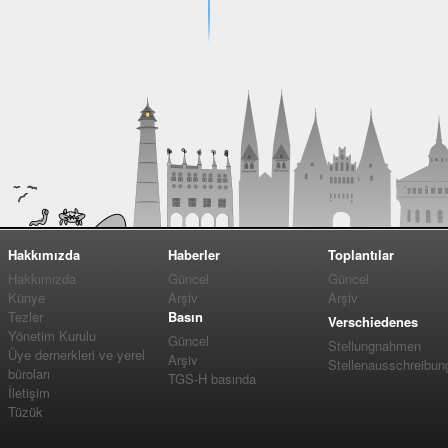
Hakkımızda
Haberler
Toplantılar
Hakkımızda
Güncel
Güncel
Künye
Arşiv
Arşiv
Tezler
Basın
Verschiedenes
Yönetim Kurulu
Güncel
Stellungnahmen
Üye dernerkleri ve yerel
Arşiv
Stellenausschreibun
büroları
TGS-H basında
İletişim
Tüzük