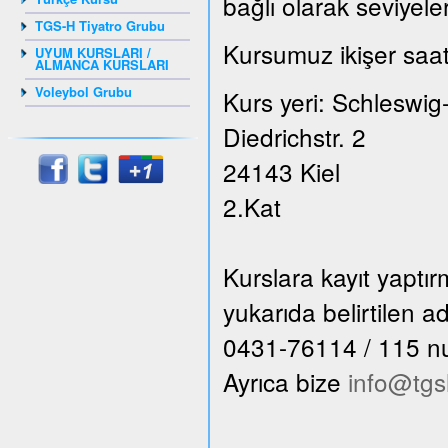
bağlı olarak seviyele
TGS-H Tiyatro Grubu
Kursumuz ikişer saat
UYUM KURSLARI /
ALMANCA KURSLARI
Voleybol Grubu
Kurs yeri: Schleswig
Diedrichstr. 2
24143 Kiel
2.Kat
Kurslara kayıt yaptı
yukarıda belirtilen 
0431-76114 / 115 numa
Ayrıca bize
info@tgs