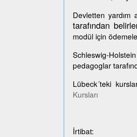
Devletten yardım a
tarafından belir
modül için ödemele
Schleswig-Holste
pedagoglar tarafınd
Lübeck´teki kursla
Kursları
İrtibat: