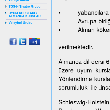
TGS-H Tiyatro Grubu
• yabancılara ve
UYUM KURSLARI /
ALMANCA KURSLARI
• Avrupa birliği
Voleybol Grubu
• Alman kökenl
verilmektedir.
Almanca dil dersi 
üzere uyum kursla
Yönlendirme kurslar
sorumluluk“ ile „ins
Schleswig-Holste