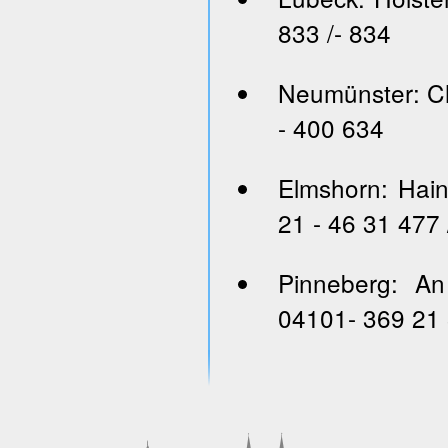
833 /- 834
Neumünster: Ch
- 400 634
Elmshorn: Hai
21 - 46 31 477 
Pinneberg: An
04101- 369 21