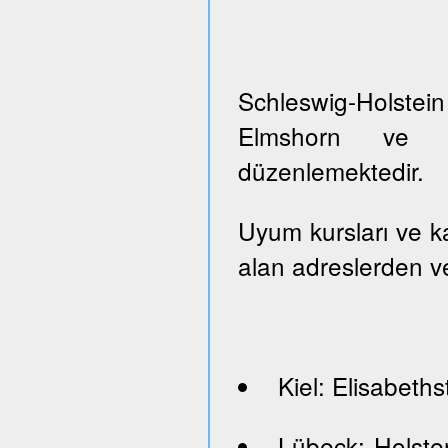
Schleswig-Holste
Elmshorn ve Pi
düzenlemektedir.
Uyum kursları ve kayı
alan adreslerden ve
Kiel: Elisabeths
Lübeck: Holste