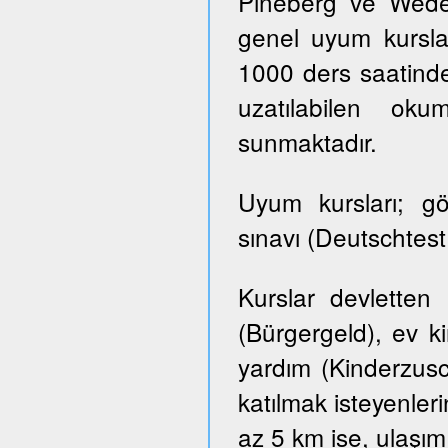
Pineberg ve Wedel 
genel uyum kursla
1000 ders saatinde
uzatılabilen ok
sunmaktadır.
Uyum kursları; g
sınavı (Deutschtes
Kurslar devletten
(Bürgergeld), ev k
yardım (Kinderzusch
katılmak isteyenler
az 5 km ise, ulaşım ü