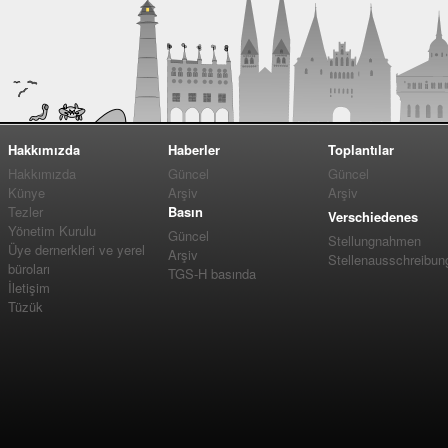
Hakkımızda
Haberler
Toplantılar
Hakkımızda
Güncel
Güncel
Künye
Arşiv
Arşiv
Tezler
Basın
Verschiedenes
Yönetim Kurulu
Güncel
Stellungnahmen
Üye dernerkleri ve yerel
Arşiv
Stellenausschreibun
büroları
TGS-H basında
İletişim
Tüzük