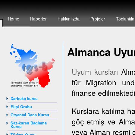
Home
Haberler
Hakkımızda
Projeler
Toplantıla
Almanca Uyum
Uyum kursları
Alma
für Migration und
finanse edilmektedi
Darbuka kursu
Elişi Grubu
Kurslara katılma h
Oryantal Dans Kursu
göç etmiş ve Alma
Saz-kursu Baglama
Kursu
veya Alman resmi dai
Türkçe Kursu