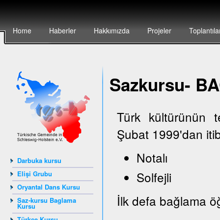
Home
Haberler
Hakkımızda
Projeler
Toplantıla
Sazkursu- 
Türk kültürünün 
Şubat 1999'dan iti
Notalı
Darbuka kursu
Solfejli
Elişi Grubu
Oryantal Dans Kursu
İlk defa bağlama öğ
Saz-kursu Baglama
Kursu
Türkçe Kursu