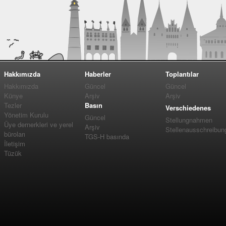
Hakkımızda
Haberler
Toplantılar
Hakkımızda
Güncel
Güncel
Künye
Arşiv
Arşiv
Tezler
Basın
Verschiedenes
Yönetim Kurulu
Güncel
Stellungnahmen
Üye dernerkleri ve yerel
Arşiv
Stellenausschreibun
büroları
TGS-H basında
İletişim
Tüzük