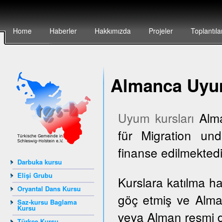
Home
Haberler
Hakkımızda
Projeler
Toplantıla
Almanca Uyum
Uyum kursları
Alma
für Migration und
finanse edilmektedi
Darbuka kursu
Elişi Grubu
Kurslara katılma h
Oryantal Dans Kursu
göç etmiş ve Alma
Saz-kursu Baglama
Kursu
veya Alman resmi dai
Türkçe Kursu