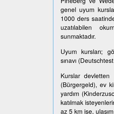
Pineberg ve Wedel 
genel uyum kursla
1000 ders saatinde
uzatılabilen ok
sunmaktadır.
Uyum kursları; g
sınavı (Deutschtes
Kurslar devletten
(Bürgergeld), ev k
yardım (Kinderzusch
katılmak isteyenler
az 5 km ise, ulaşım ü