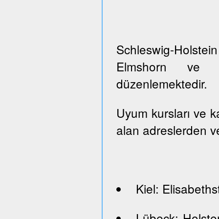
Schleswig-Holste
Elmshorn ve Pi
düzenlemektedir.
Uyum kursları ve kayı
alan adreslerden ve
Kiel: Elisabeths
Lübeck: Holste