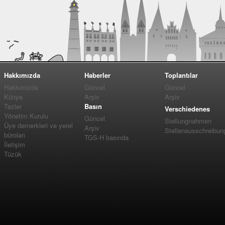
Hakkımızda
Haberler
Toplantılar
Hakkımızda
Güncel
Güncel
Künye
Arşiv
Arşiv
Tezler
Basın
Verschiedenes
Yönetim Kurulu
Güncel
Stellungnahmen
Üye dernerkleri ve yerel
Arşiv
Stellenausschreibun
büroları
TGS-H basında
İletişim
Tüzük