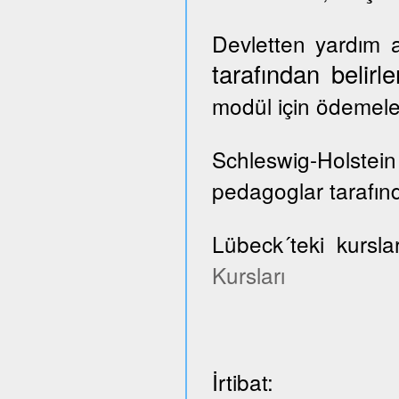
Devletten yardım a
tarafından belir
modül için ödemele
Schleswig-Holste
pedagoglar tarafınd
Lübeck´teki kursla
Kursları
İrtibat: