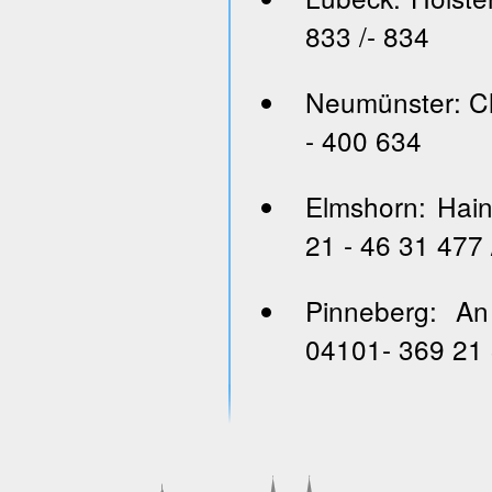
833 /- 834
Neumünster: Ch
- 400 634
Elmshorn: Hai
21 - 46 31 477 
Pinneberg: An
04101- 369 21