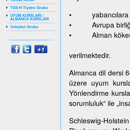
TGS-H Tiyatro Grubu
• yabancılara ve
UYUM KURSLARI /
ALMANCA KURSLARI
• Avrupa birliği
Voleybol Grubu
• Alman kökenl
verilmektedir.
Almanca dil dersi 
üzere uyum kursla
Yönlendirme kurslar
sorumluluk“ ile „ins
Schleswig-Holste