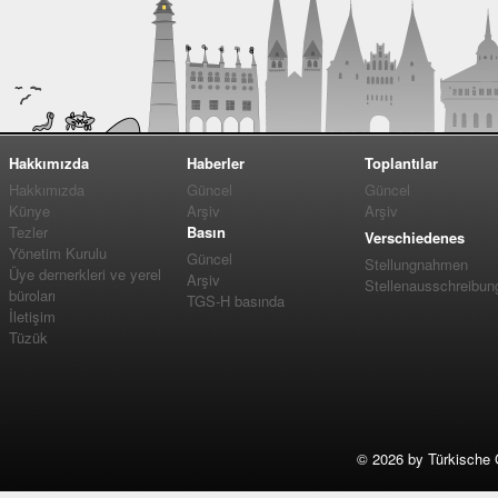
Hakkımızda
Haberler
Toplantılar
Hakkımızda
Güncel
Güncel
Künye
Arşiv
Arşiv
Tezler
Basın
Verschiedenes
Yönetim Kurulu
Güncel
Stellungnahmen
Üye dernerkleri ve yerel
Arşiv
Stellenausschreibun
büroları
TGS-H basında
İletişim
Tüzük
©
2026 by Türkische 