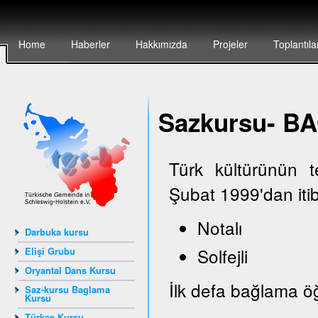
Home
Haberler
Hakkımızda
Projeler
Toplantıla
Sazkursu- 
Türk kültürünün 
Şubat 1999'dan iti
Notalı
Darbuka kursu
Solfejli
Elişi Grubu
Oryantal Dans Kursu
İlk defa bağlama öğ
Saz-kursu Baglama
Kursu
Türkçe Kursu