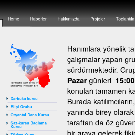
Home
Haberler
Hakkımızda
Projeler
Toplantıla
Hanımlara yönelik ta
çalışmalar yapan grup
sürdürmektedir. Gr
günleri
Pazar
15:00
konuları tamamen katı
Darbuka kursu
Burada katılımcıların
Elişi Grubu
yanında birey olarak
Oryantal Dans Kursu
taraftan da öz güven
Saz-kursu Baglama
Kursu
bir araya gelerek fik
Türkçe Kursu