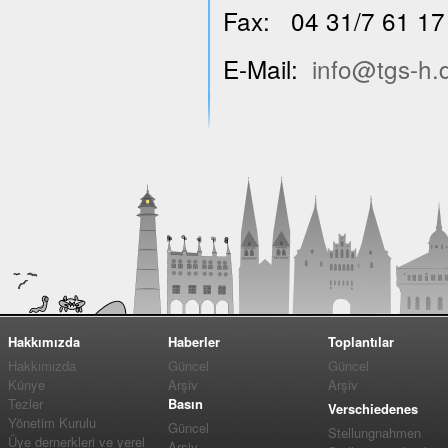
Fax: 04 31/7 61 17
E-Mail:
info@tgs-h.
Hakkımızda
Haberler
Toplantılar
Hakkımızda
Güncel
Güncel
Künye
Arşiv
Arşiv
Tezler
Basın
Verschiedenes
Yönetim Kurulu
Güncel
Stellungnahmen
Üye dernerkleri ve yerel
Arşiv