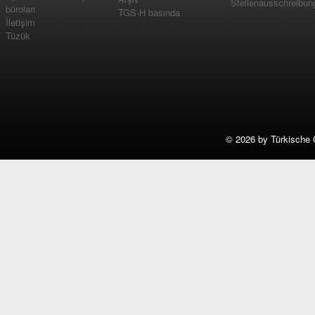
Stellenausschreibun
büroları
TGS-H basında
İletişim
Tüzük
©
2026 by Türkische 