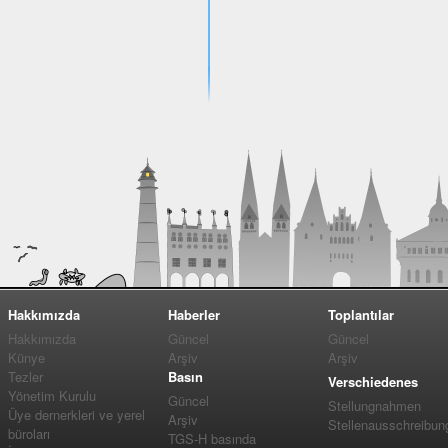
Hakkımızda
Haberler
Toplantılar
Hakkımızda
Güncel
Güncel
Künye
Arşiv
Arşiv
Tezler
Basın
Verschiedenes
Yönetim Kurulu
Güncel
Stellungnahmen
Üye dernerkleri ve yerel
Arşiv
Stellenausschreibun
büroları
TGS-H basında