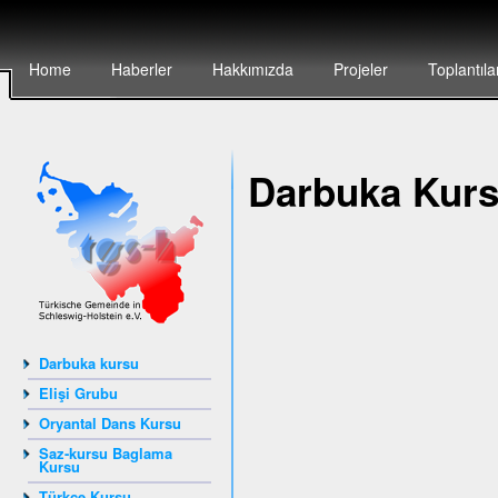
Home
Haberler
Hakkımızda
Projeler
Toplantıla
Darbuka Kur
Darbuka kursu
Elişi Grubu
Oryantal Dans Kursu
Saz-kursu Baglama
Kursu
Türkçe Kursu