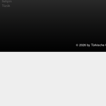
İletişim
Tüzük
©
2026 by Türkische 