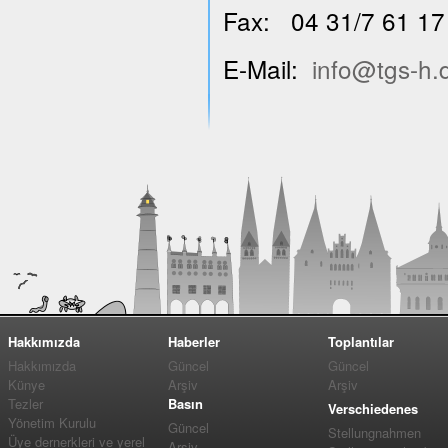
Fax: 04 31/7 61 17
E-Mail:
info@tgs-h.
Hakkımızda
Haberler
Toplantılar
Hakkımızda
Güncel
Güncel
Künye
Arşiv
Arşiv
Tezler
Basın
Verschiedenes
Yönetim Kurulu
Güncel
Stellungnahmen
Üye dernerkleri ve yerel
Arşiv