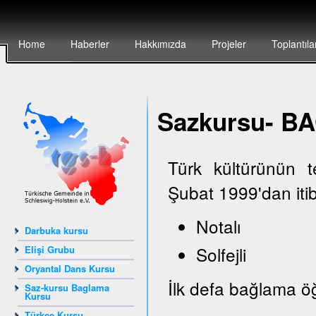
Home
Haberler
Hakkımızda
Projeler
Toplantıla
Sazkursu- 
Türk kültürünün 
Şubat 1999'dan iti
Notalı
Darbuka kursu
Solfejli
Elişi Grubu
Oryantal Dans Kursu
İlk defa bağlama öğ
Saz-kursu Baglama
Kursu
Türkçe Kursu