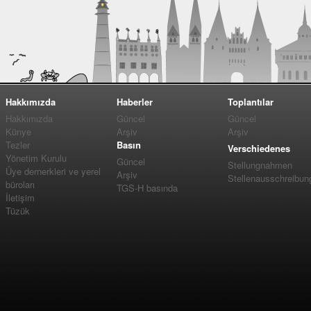
Hakkımızda
Haberler
Toplantılar
Hakkımızda
Güncel
Güncel
Künye
Arşiv
Arşiv
Tezler
Basın
Verschiedenes
Yönetim Kurulu
Güncel
Stellungnahmen
Üye dernerkleri ve yerel
Arşiv
Stellenausschreibun
büroları
TGS-H basında
İletişim
Tüzük