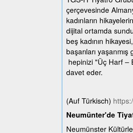
çerçevesinde Almanya
kadınların hikayeleri
dijital ortamda sund
beş kadının hikayesi,
başarıları yaşanmış 
hepinizi "Üç Harf – 
davet eder.
(Auf Türkisch)
https
Neumünter'de Tiyat
Neumünster Kültürle