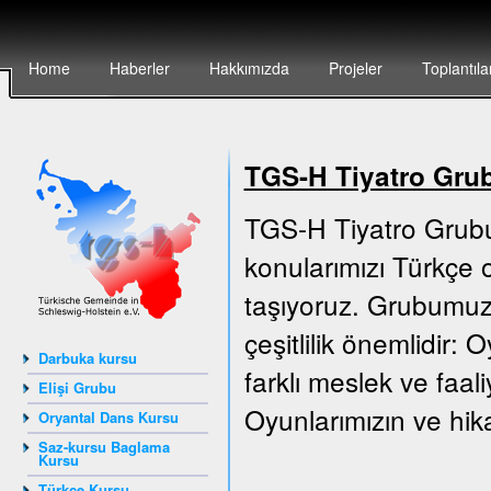
Home
Haberler
Hakkımızda
Projeler
Toplantıla
TGS-H Tiyatro Gru
TGS-H Tiyatro Grubu
konularımızı Türkçe o
taşıyoruz. Grubumuz 
çeşitlilik önemlidir:
Darbuka kursu
farklı meslek ve faali
Elişi Grubu
Oyunlarımızın ve hika
Oryantal Dans Kursu
Saz-kursu Baglama
Kursu
Türkçe Kursu