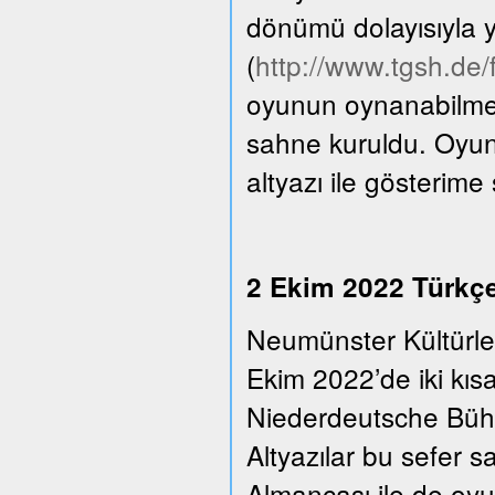
dönümü dolayısıyla y
(
http://www.tgsh.de
oyunun oynanabilmesi
sahne kuruldu. Oyun
altyazı ile gösterime
2 Ekim 2022 Türkçe 
Neumünster Kültürle
Ekim 2022’de iki kıs
Niederdeutsche Bühn
Altyazılar bu sefer 
Almancası ile de oyu