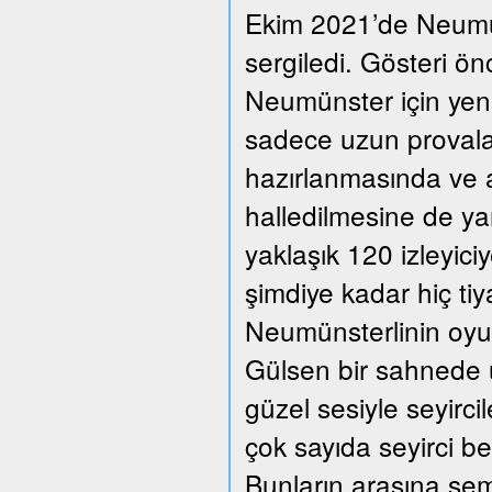
Ekim 2021’de Neumüns
sergiledi. Gösteri ön
Neumünster için yeni
sadece uzun provalar
hazırlanmasında ve a
halledilmesine de ya
yaklaşık 120 izleyic
şimdiye kadar hiç ti
Neumünsterlinin oyun
Gülsen bir sahnede üç
güzel sesiyle seyirc
çok sayıda seyirci beğ
Bunların arasına se