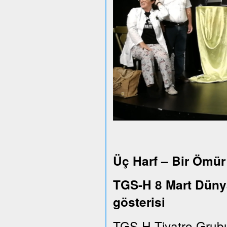
Üç Harf – Bir Ömür
TGS-H 8 Mart Dünya
gösterisi
TGS-H Tiyatro Grub