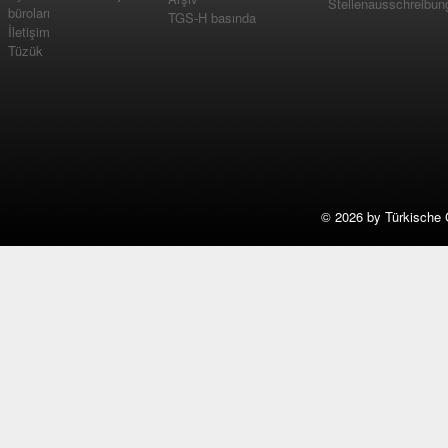
Stellenausschreibun
büroları
TGS-H basında
İletişim
Tüzük
©
2026 by Türkische 