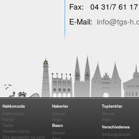
Fax: 04 31/7 61 17
E-Mail:
info@tgs-h.
Hakkımızda
Haberler
Toplantılar
Hakkımızda
Güncel
Güncel
Künye
Arşiv
Arşiv
Tezler
Basın
Verschiedenes
Yönetim Kurulu
Güncel
Stellungnahmen
Üye dernerkleri ve yerel
Arşiv