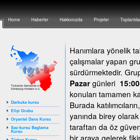
Home
Haberler
Hakkımızda
Projeler
Toplantıla
Hanımlara yönelik ta
çalışmalar yapan grup
sürdürmektedir. Gr
günleri
Pazar
15:00
konuları tamamen katı
Darbuka kursu
Burada katılımcıların
Elişi Grubu
yanında birey olarak
Oryantal Dans Kursu
taraftan da öz güven
Saz-kursu Baglama
Kursu
bir araya gelerek fik
Türkçe Kursu