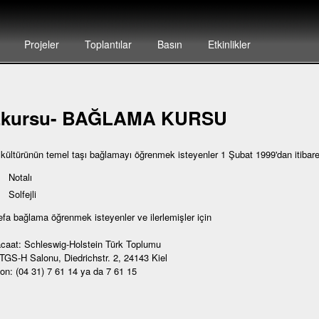
Projeler
Toplantılar
Basın
Etkinlikler
zkursu- BAĞLAMA KURSU
 kültürünün temel taşı bağlamayı öğrenmek isteyenler 1 Şubat 1999'dan itibar
Notalı
Solfejli
defa bağlama öğrenmek isteyenler ve ilerlemişler için
caat: Schleswig-Holstein Türk Toplumu
 TGS-H Salonu, Diedrichstr. 2, 24143 Kiel
fon: (04 31) 7 61 14 ya da 7 61 15