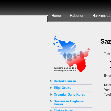
Home
Haberler
Hakkımızda
Sa
Türk
İlk 
Darbuka kursu
Müra
Elişi Grubu
Yer:
Tele
Oryantal Dans Kursu
Saz-kursu Baglama
Kursu
Türkçe Kursu