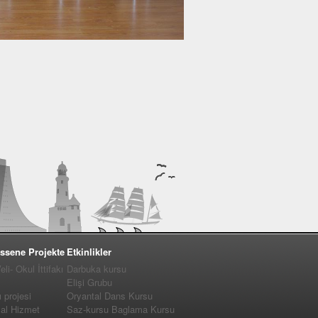
ssene Projekte
Etkinlikler
i- Okul İttifakı
Darbuka kursu
Elişi Grubu
projesi
Oryantal Dans Kursu
yal Hizmet
Saz-kursu Baglama Kursu