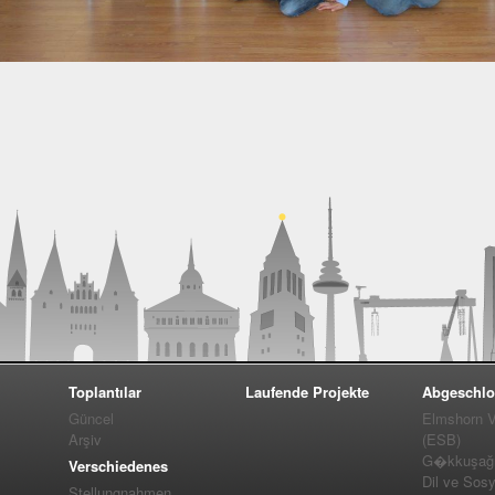
Toplantılar
Laufende Projekte
Abgeschlo
Güncel
Elmshorn Vel
Arşiv
(ESB)
G�kkuşağı 
Verschiedenes
Dil ve Sos
Stellungnahmen