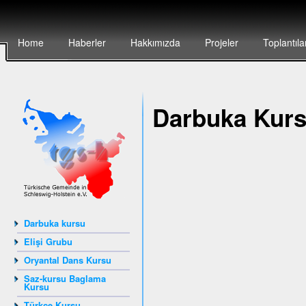
Home
Haberler
Hakkımızda
Projeler
Toplantıla
Darbuka Kur
Darbuka kursu
Elişi Grubu
Oryantal Dans Kursu
Saz-kursu Baglama
Kursu
Türkçe Kursu