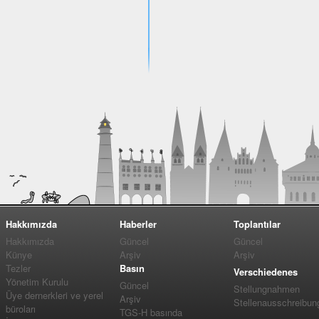
Hakkımızda
Haberler
Toplantılar
Hakkımızda
Güncel
Güncel
Künye
Arşiv
Arşiv
Tezler
Basın
Verschiedenes
Yönetim Kurulu
Güncel
Stellungnahmen
Üye dernerkleri ve yerel
Arşiv
Stellenausschreibun
büroları
TGS-H basında