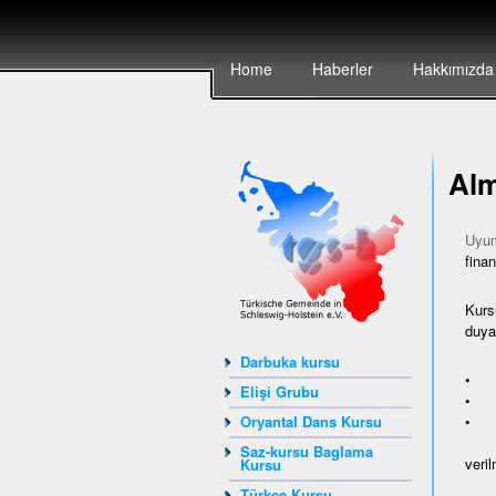
Home
Haberler
Hakkımızda
Alm
Uyum
finan
Kurs
duyan
Darbuka kursu
• ya
Elişi Grubu
• Av
• A
Oryantal Dans Kursu
Saz-kursu Baglama
veril
Kursu
Türkçe Kursu