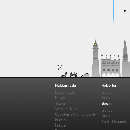
Hakkımızda
Haberler
Hakkımızda
Güncel
Künye
Arşiv
Tezler
Basın
Yönetim Kurulu
Güncel
Üye dernerkleri ve yerel
Arşiv
büroları
TGS-H basında
İletişim