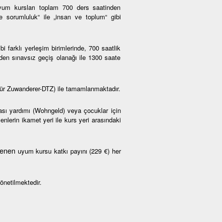
um kursları toplam 700 ders saatinden
ve sorumluluk“ ile „insan ve toplum“ gibi
farklı yerleşim birimlerinde, 700 saatlik
den sınavsız geçiş olanağı ile 1300 saate
ür Zuwanderer-DTZ) ile tamamlanmaktadır.
rası yardımı (Wohngeld) veya çocuklar için
nlerin ikamet yeri ile kurs yeri arasındaki
rlenen
uyum kursu katkı payını (229 €) her
önetilmektedir.