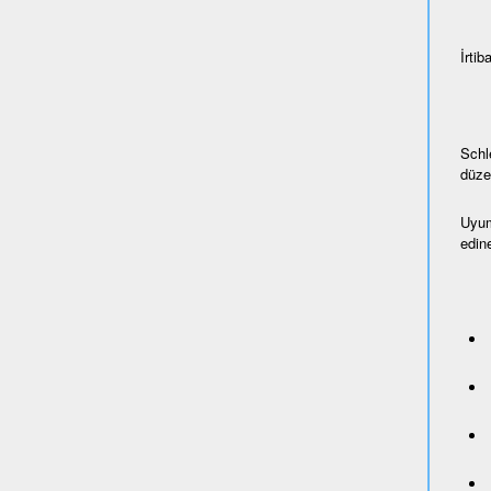
İrtiba
Schl
düze
Uyum
edine