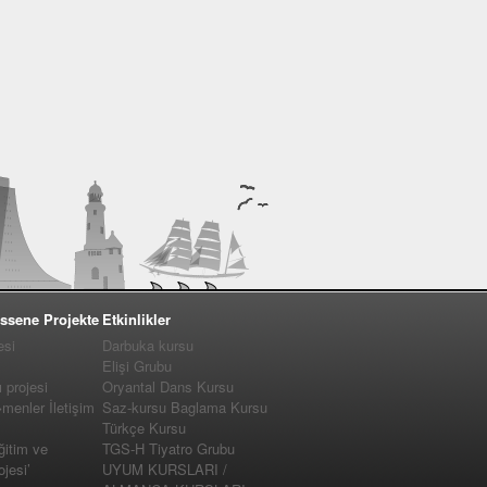
ssene Projekte
Etkinlikler
esi
Darbuka kursu
Elişi Grubu
projesi
Oryantal Dans Kursu
enler İletişim
Saz-kursu Baglama Kursu
Türkçe Kursu
ğitim ve
TGS-H Tiyatro Grubu
jesi’
UYUM KURSLARI /