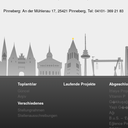
Pinneberg: An der Mühlenau 17, 25421 Pinneberg, Tel: 04101- 369 21 83
Toplantılar
Laufende Projekte
Abgeschlo
Güncel
İtfaiye Proj
Arşiv
Vitamin P
G�kkuşağı 
Verschiedenes
Yaşlı G��m
Stellungnahmen
Ağı
Stellenausschreibungen
B.u.S. – ‘E
Eğlence Pro