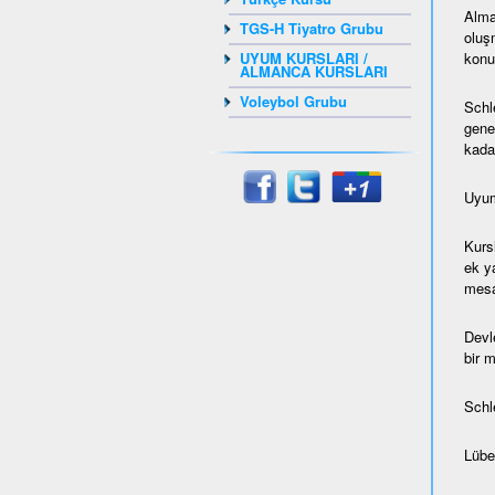
Alma
TGS-H Tiyatro Grubu
oluş
konul
UYUM KURSLARI /
ALMANCA KURSLARI
Voleybol Grubu
Schl
gene
kada
Uyum
Kurs
ek ya
mesaf
Devl
bir 
Schl
Lübec