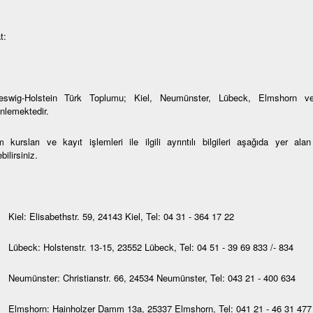
t:
eswig-Holstein Türk Toplumu; Kiel, Neumünster, Lübeck, Elmshorn ve
nlemektedir.
 kursları ve kayıt işlemleri ile ilgili ayrıntılı bilgileri aşağıda yer al
bilirsiniz.
Kiel: Elisabethstr. 59, 24143 Kiel, Tel: 04 31 - 364 17 22
Lübeck: Holstenstr. 13-15, 23552 Lübeck, Tel: 04 51 - 39 69 833 /- 834
Neumünster: Christianstr. 66, 24534 Neumünster, Tel: 043 21 - 400 634
Elmshorn: Hainholzer Damm 13a, 25337 Elmshorn, Tel: 041 21 - 46 31 477 