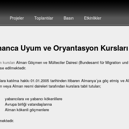
Projeler
Toplantılar
Basın
Etkinlikler
anca Uyum ve Oryantasyon Kursları
 kursları
Alman Göçmen ve Mülteciler Dairesi (Bundesamt für Migration und F
se edilmektedir.
lara katılma hakkı 01.01.2005 tarihinden itibaren Almanya´ya göç etmiş ve 
 veya Alman resmi daireleri tarafından kurslara tabii tutulan;
bancılara ve yabancı kökenlilere
rupa birliği vatandaşlarına
lman kökenli göçmenlere
mektedir.