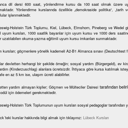
nca dil dersi 600 saat, yönlendirme kursu da 100 saat olmak üzere uy
maktadır. Yönlendirme kurslarında özellikle „demokraside politika“, „tarih 
ular işlenmektedir.
eswig-Holstein Türk Toplumu, Kiel, Lübeck, Elmshorn, Pineberg ve Wedel gibi 
l uyum kursları, 1000 saatlik bayanlar için uyum kursu ve 1000 ders saatin
r uzatılabilen okuma-yazma eğitimli uyum kursu imkanları sunmaktadır.
 kursları; göçmenlere yönelik kademeli A2-B1 Almanca sınavı (Deutschtest f
lar devletten herhangi bir şekilde örneğin; sosyal yardım (Bürgergeld), ev ki
rdım (Kinderzuschlag) alanlara ücretsizdir. İhtiyaca göre kursa katılmak isteye
e en az 5 km ise, ulaşım ücreti alabilirler.
tarafından beli
etten yardım almayan kişiler; Göçmen ve Mülteciler Dairesi
modül için ödemeleri gerekmektedir.
eswig-Holstein Türk Toplumunun uyum kursları sosyal pedagoglar tarafından y
k´teki kurslar hakkında bilgi almak için tıklayınız:
Lübeck Kursları