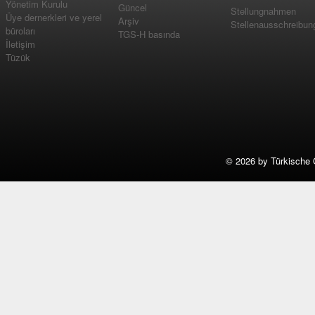
Yönetim Kurulu
Güncel
Stellungnahmen
Üye dernerkleri ve yerel
Arşiv
Stellenausschreibun
büroları
TGS-H basında
İletişim
Tüzük
©
2026 by Türkische 