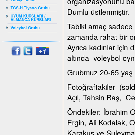
organizasyonunu ba
TGS-H Tiyatro Grubu
Dumlu üstlenmiştir.
UYUM KURSLARI /
ALMANCA KURSLARI
Tabiki amaç sadece k
Voleybol Grubu
zamanda rahat bir or
Ayrıca kadınlar için
altında voleybol oyna
Grubmuz 20-65 yaş ar
Fotoğraftakiler (so
Açıl, Tahsin Baş, C
Öndekiler: İbrahim O
Ergin, Ali Kodalak,
Karakuş ve Suleyma