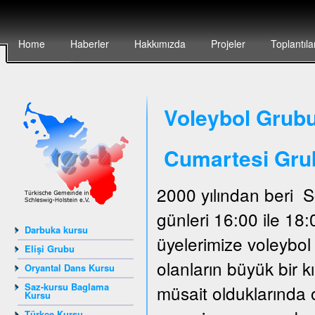
Home
Haberler
Hakkımızda
Projeler
Toplantıla
Voleybol Grubu
Cumartesi Gru
2000 yılından beri 
günleri 16:00 ile 18
Darbuka kursu
üyelerimize voleybo
Elişi Grubu
olanların büyük bir 
Oryantal Dans Kursu
Saz-kursu Baglama
müsait olduklarında 
Kursu
Türkçe Kursu