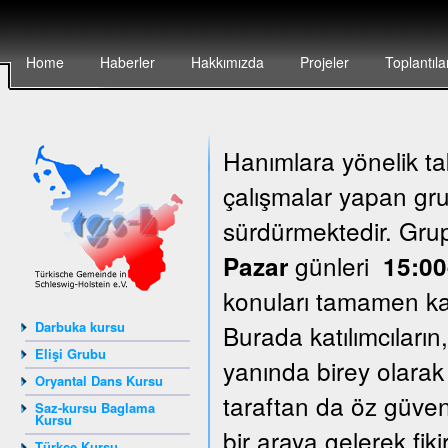
Home
Haberler
Hakkımızda
Projeler
Toplantıla
Hanımlara yönelik ta
çalışmalar yapan grup
sürdürmektedir. Gr
günleri
Pazar
15:00
konuları tamamen katı
Darbuka kursu
Burada katılımcıların
Elişi Grubu
yanında birey olarak
Oryantal Dans Kursu
taraftan da öz güven
Saz-kursu Baglama
Kursu
bir araya gelerek fik
Türkçe Kursu