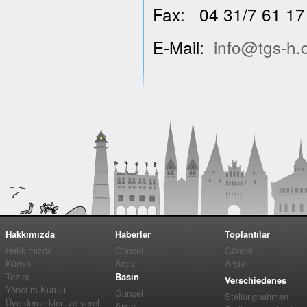
Fax: 04 31/7 61 17
E-Mail:
info@tgs-h.
Hakkımızda
Haberler
Toplantılar
Hakkımızda
Güncel
Güncel
Künye
Arşiv
Arşiv
Tezler
Basın
Verschiedenes
Yönetim Kurulu
Güncel
Stellungnahmen
Üye dernerkleri ve yerel
Arşiv