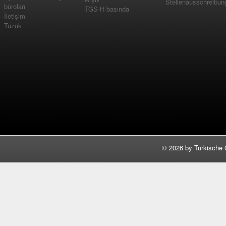
Stellenausschreibun
büroları
TGS-H basında
İletişim
Tüzük
©
2026 by Türkische 