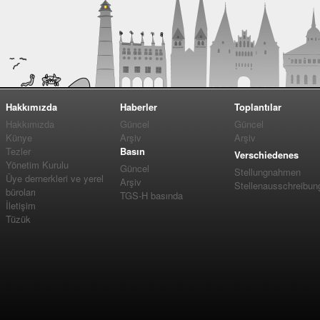
Hakkımızda
Haberler
Toplantılar
Hakkımızda
Güncel
Güncel
Künye
Arşiv
Arşiv
Tezler
Basın
Verschiedenes
Yönetim Kurulu
Güncel
Stellungnahmen
Üye dernerkleri ve yerel
Arşiv
Stellenausschreibun
büroları
TGS-H basında
İletişim
Tüzük