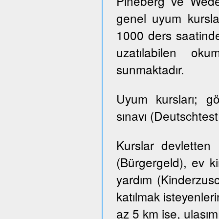
Pineberg ve Wedel 
genel uyum kursla
1000 ders saatinde
uzatılabilen ok
sunmaktadır.
Uyum kursları; g
sınavı (Deutschtes
Kurslar devletten
(Bürgergeld), ev k
yardım (Kinderzusch
katılmak isteyenler
az 5 km ise, ulaşım ü