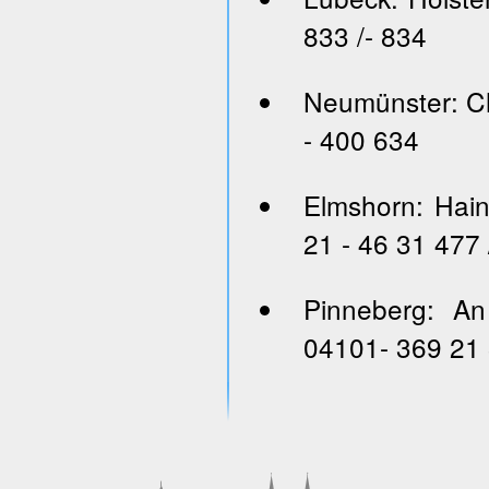
833 /- 834
Neumünster: Ch
- 400 634
Elmshorn: Hai
21 - 46 31 477 
Pinneberg: An
04101- 369 21