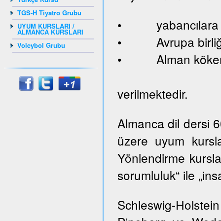
TGS-H Tiyatro Grubu
• yabancılara ve
UYUM KURSLARI /
ALMANCA KURSLARI
• Avrupa birliği
Voleybol Grubu
• Alman kökenl
verilmektedir.
Almanca dil dersi 
üzere uyum kursla
Yönlendirme kurslar
sorumluluk“ ile „ins
Schleswig-Holste