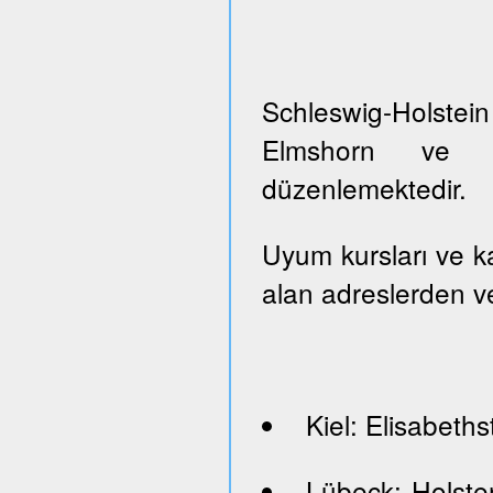
Schleswig-Holste
Elmshorn ve Pi
düzenlemektedir.
Uyum kursları ve kayı
alan adreslerden ve
Kiel: Elisabeths
Lübeck: Holste