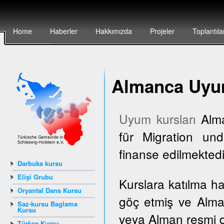
Home
Haberler
Hakkımızda
Projeler
Toplantıla
Almanca Uyum
Uyum kursları
Alma
für Migration und
finanse edilmektedi
Darbuka kursu
Elişi Grubu
Kurslara katılma h
Oryantal Dans Kursu
göç etmiş ve Alma
Saz-kursu Baglama
Kursu
veya Alman resmi dai
Türkçe Kursu