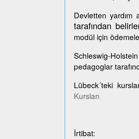
Devletten yardım a
tarafından belir
modül için ödemele
Schleswig-Holste
pedagoglar tarafınd
Lübeck´teki kursla
Kursları
İrtibat: