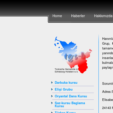
Home
Haberler
Hakkımızda
Hanımla
Grup,
tamamen
yanında
insanla
bulmala
paylaşm
Darbuka kursu
Sorumlu
Elişi Grubu
Adres:
Oryantal Dans Kursu
Elisabe
Saz-kursu Baglama
Kursu
24143 K
Türkçe Kursu