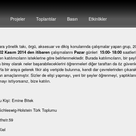
Projeler
Toplantılar
Basın
Etkinlikler
ra yönelik takı, örgü, aksesuar ve dikiş konularında çalışmalar yapan grup, 200
02 Kasım 2014 den itibaren
çalışmalarını
Pazar
günleri
15:00- 18:00
saatler
 katılımcıların isteklerine göre belirlenmektedir. Burada katılımcıların, bir şey
 birey olarak neler başarabileceklerini öğrenmeleri diğer taraftan da öz güvenl
rla bir araya gelerek fikir alış verişide bulunma, kendi dar çevrelerinden çıkara
rı amaçlanmıştır. Sizler de elişi yapmayı, yeni bir şeyler öğrenmeyi, yaptıklarını
ayı istiyorsanız, bize katılın.
 Kişi: Emine Bitek
Schleswig-Holstein Türk Toplumu
thstr.59
iel