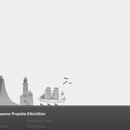
ssene Projekte
Etkinlikler
Darbuka kursu
�beck
Elişi Grubu