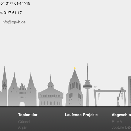
04 31/7 61-14/-15
4 31/7 61 17
:
info@tgs-h.de
Toplantılar
Laufende Projekte
Abgeschlo
Güncel
ELMA
Arşiv
JobLife L