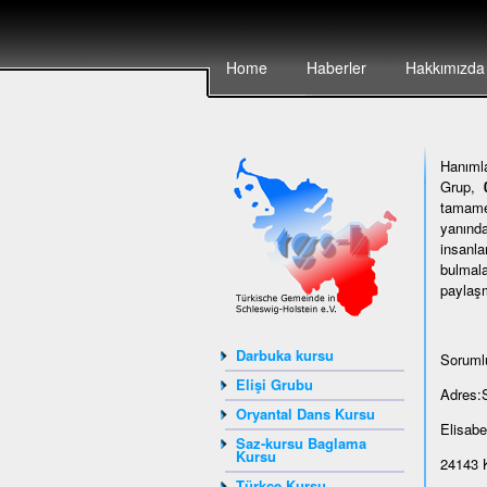
Home
Haberler
Hakkımızda
Hanımla
Grup,
tamamen
yanında
insanla
bulmala
paylaşm
Darbuka kursu
Sorumlu
Elişi Grubu
Adres:
Oryantal Dans Kursu
Elisabe
Saz-kursu Baglama
Kursu
24143 K
Türkçe Kursu