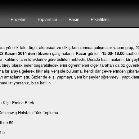
Projeler
Toplantılar
Basın
Etkinlikler
ra yönelik takı, örgü, aksesuar ve dikiş konularında çalışmalar yapan grup, 200
02 Kasım 2014 den itibaren
çalışmalarını
Pazar
günleri
15:00- 18:00
saatler
 katılımcıların isteklerine göre belirlenmektedir. Burada katılımcıların, bir şey
 birey olarak neler başarabileceklerini öğrenmeleri diğer taraftan da öz güvenl
rla bir araya gelerek fikir alış verişide bulunma, kendi dar çevrelerinden çıkara
rı amaçlanmıştır. Sizler de elişi yapmayı, yeni bir şeyler öğrenmeyi, yaptıklarını
ayı istiyorsanız, bize katılın.
 Kişi: Emine Bitek
Schleswig-Holstein Türk Toplumu
thstr.59
iel