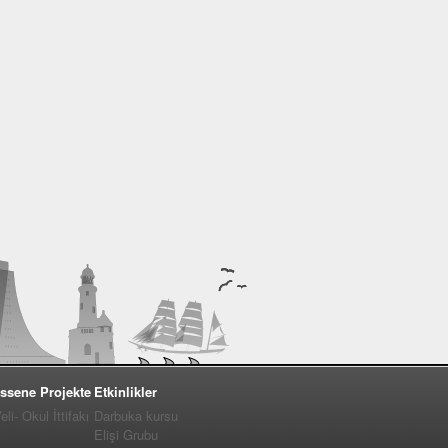
ssene Projekte
Etkinlikler
i- Okul İttifakı
Darbuka kursu
Elişi Grubu