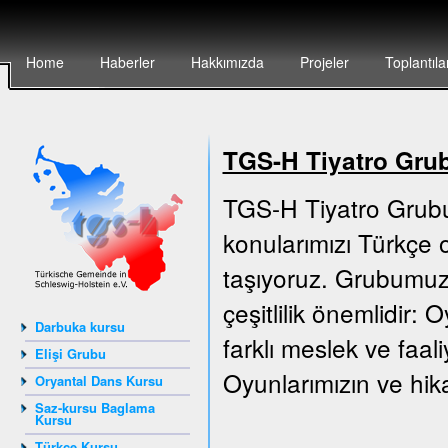
Home
Haberler
Hakkımızda
Projeler
Toplantıla
TGS-H Tiyatro Gru
TGS-H Tiyatro Grubu
konularımızı Türkçe o
taşıyoruz. Grubumuz 
çeşitlilik önemlidir:
Darbuka kursu
farklı meslek ve faali
Elişi Grubu
Oyunlarımızın ve hika
Oryantal Dans Kursu
Saz-kursu Baglama
Kursu
Türkçe Kursu