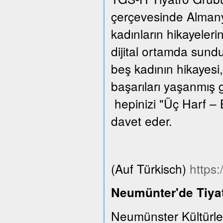
çerçevesinde Almanya
kadınların hikayeleri
dijital ortamda sund
beş kadının hikayesi,
başarıları yaşanmış 
hepinizi "Üç Harf – 
davet eder.
(Auf Türkisch)
https
Neumünter'de Tiyat
Neumünster Kültürle