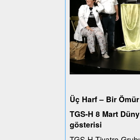
Üç Harf – Bir Ömür
TGS-H 8 Mart Dünya
gösterisi
TGS-H Tiyatro Grub