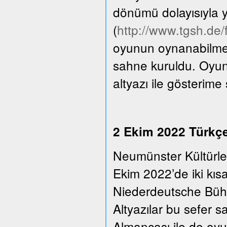
dönümü dolayısıyla y
(
http://www.tgsh.de
oyunun oynanabilmesi
sahne kuruldu. Oyun
altyazı ile gösterime
2 Ekim 2022 Türkçe 
Neumünster Kültürle
Ekim 2022’de iki kıs
Niederdeutsche Bühn
Altyazılar bu sefer 
Almancası ile de oyu