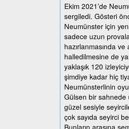
Ekim 2021’de Neumüns
sergiledi. Gösteri ön
Neumünster için yeni
sadece uzun provalar
hazırlanmasında ve a
halledilmesine de ya
yaklaşık 120 izleyic
şimdiye kadar hiç ti
Neumünsterlinin oyun
Gülsen bir sahnede üç
güzel sesiyle seyirc
çok sayıda seyirci beğ
Bunların arasına se