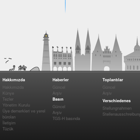
Hakkımızda
Haberler
Toplantılar
Hakkımızda
Güncel
Güncel
Künye
Arşiv
Arşiv
Tezler
Basın
Verschiedenes
Yönetim Kurulu
Güncel
Stellungnahmen
Üye dernerkleri ve yerel
Arşiv
Stellenausschreibun
büroları
TGS-H basında
İletişim
Tüzük