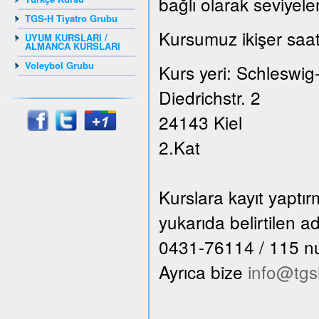
bağlı olarak seviyele
TGS-H Tiyatro Grubu
Kursumuz ikişer saat
UYUM KURSLARI /
ALMANCA KURSLARI
Voleybol Grubu
Kurs yeri: Schleswig
Diedrichstr. 2
24143 Kiel
2.Kat
Kurslara kayıt yaptı
yukarıda belirtilen 
0431-76114 / 115 numa
Ayrıca bize
info@tgs