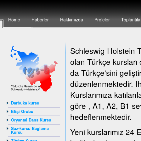
Home
Haberler
Hakkımızda
Projeler
Toplantıla
Schleswig Holstein Tü
olan Türkçe kursları
da Türkçe'sini gelişt
düzenlenmektedir. Ih
Kurslarımıza katılanl
Darbuka kursu
göre , A1, A2, B1 sev
Elişi Grubu
hedeflenmektedir.
Oryantal Dans Kursu
Saz-kursu Baglama
Yeni kurslarımız 24 E
Kursu
Türkçe Kursu