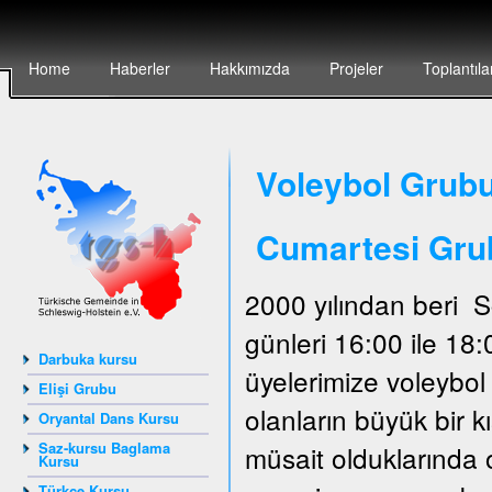
Home
Haberler
Hakkımızda
Projeler
Toplantıla
Voleybol Grubu
Cumartesi Gru
2000 yılından beri 
günleri 16:00 ile 18
Darbuka kursu
üyelerimize voleybo
Elişi Grubu
olanların büyük bir 
Oryantal Dans Kursu
Saz-kursu Baglama
müsait olduklarında 
Kursu
Türkçe Kursu