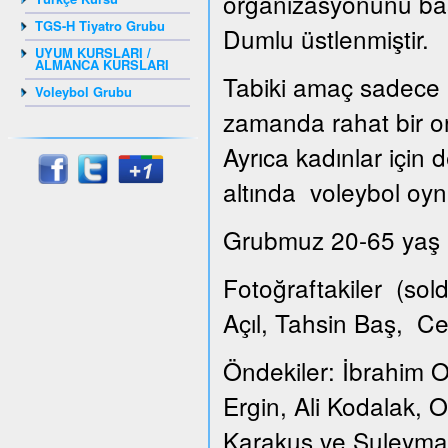
organizasyonunu ba
TGS-H Tiyatro Grubu
Dumlu üstlenmiştir.
UYUM KURSLARI /
ALMANCA KURSLARI
Tabiki amaç sadece k
Voleybol Grubu
zamanda rahat bir or
Ayrıca kadınlar için
altında voleybol oyna
Grubmuz 20-65 yaş ar
Fotoğraftakiler (so
Açıl, Tahsin Baş, C
Öndekiler: İbrahim O
Ergin, Ali Kodalak,
Karakuş ve Suleyma