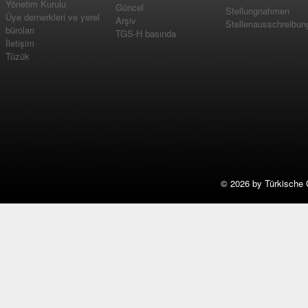
Yönetim Kurulu
Güncel
Stellungnahmen
Üye dernerkleri ve yerel
Arşiv
Stellenausschreibun
büroları
TGS-H basında
İletişim
Tüzük
©
2026 by Türkische 