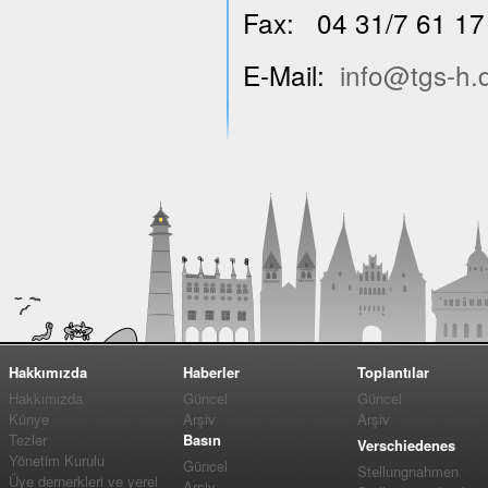
Fax: 04 31/7 61 17
E-Mail:
info@tgs-h.
Hakkımızda
Haberler
Toplantılar
Hakkımızda
Güncel
Güncel
Künye
Arşiv
Arşiv
Tezler
Basın
Verschiedenes
Yönetim Kurulu
Güncel
Stellungnahmen
Üye dernerkleri ve yerel
Arşiv