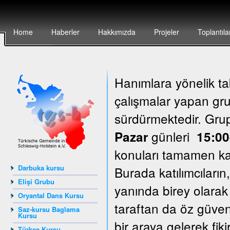
Home
Haberler
Hakkımızda
Projeler
Toplantıla
Hanımlara yönelik ta
çalışmalar yapan grup
sürdürmektedir. Gr
günleri
Pazar
15:00
konuları tamamen katı
Darbuka kursu
Burada katılımcıların
Elişi Grubu
yanında birey olarak
Oryantal Dans Kursu
taraftan da öz güven
Saz-kursu Baglama
Kursu
bir araya gelerek fik
Türkçe Kursu