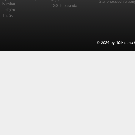
Stellenausschreibun
büroları
TGS-H basında
İletişim
Tüzük
©
2026 by Türkische 