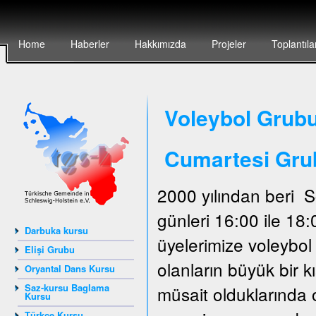
Home
Haberler
Hakkımızda
Projeler
Toplantıla
Voleybol Grubu
Cumartesi Gru
2000 yılından beri 
günleri 16:00 ile 18
Darbuka kursu
üyelerimize voleybo
Elişi Grubu
olanların büyük bir 
Oryantal Dans Kursu
Saz-kursu Baglama
müsait olduklarında 
Kursu
Türkçe Kursu