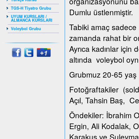
organizasyonunu ba
TGS-H Tiyatro Grubu
Dumlu üstlenmiştir.
UYUM KURSLARI /
ALMANCA KURSLARI
Tabiki amaç sadece k
Voleybol Grubu
zamanda rahat bir or
Ayrıca kadınlar için
altında voleybol oyna
Grubmuz 20-65 yaş ar
Fotoğraftakiler (so
Açıl, Tahsin Baş, C
Öndekiler: İbrahim O
Ergin, Ali Kodalak,
Karakuş ve Suleyma