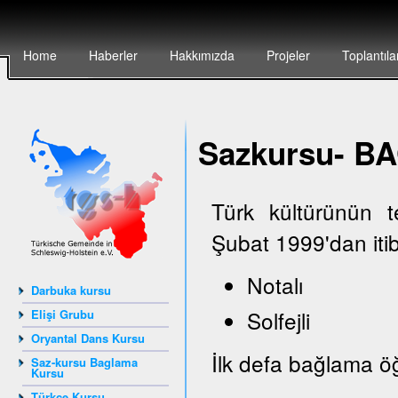
Home
Haberler
Hakkımızda
Projeler
Toplantıla
Sazkursu- 
Türk kültürünün 
Şubat 1999'dan iti
Notalı
Darbuka kursu
Solfejli
Elişi Grubu
Oryantal Dans Kursu
İlk defa bağlama öğ
Saz-kursu Baglama
Kursu
Türkçe Kursu