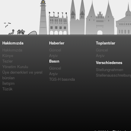
Hakkımızda
Haberler
Toplantılar
Hakkımızda
Güncel
Güncel
Künye
Arşiv
Arşiv
Tezler
Basın
Verschiedenes
Yönetim Kurulu
Güncel
Stellungnahmen
Üye dernerkleri ve yerel
Arşiv
Stellenausschreibun
büroları
TGS-H basında
İletişim
Tüzük