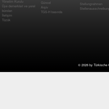
Yönetim Kurulu
Güncel
Stellungnahmen
Üye dernerkleri ve yerel
Arşiv
Stellenausschreibun
büroları
TGS-H basında
İletişim
Tüzük
©
2026 by Türkische 