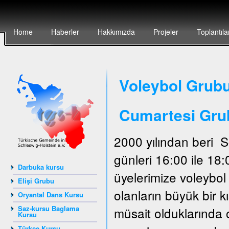
Home
Haberler
Hakkımızda
Projeler
Toplantıla
Voleybol Grubu
Cumartesi Gru
2000 yılından beri 
günleri 16:00 ile 18
Darbuka kursu
üyelerimize voleybo
Elişi Grubu
olanların büyük bir 
Oryantal Dans Kursu
Saz-kursu Baglama
müsait olduklarında 
Kursu
Türkçe Kursu