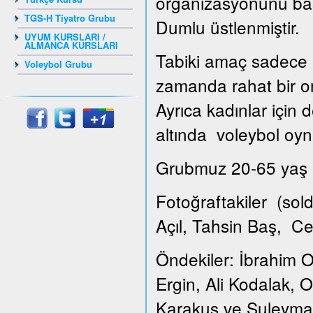
organizasyonunu ba
TGS-H Tiyatro Grubu
Dumlu üstlenmiştir.
UYUM KURSLARI /
ALMANCA KURSLARI
Tabiki amaç sadece k
Voleybol Grubu
zamanda rahat bir or
Ayrıca kadınlar için
altında voleybol oyna
Grubmuz 20-65 yaş ar
Fotoğraftakiler (so
Açıl, Tahsin Baş, C
Öndekiler: İbrahim O
Ergin, Ali Kodalak,
Karakuş ve Suleyma