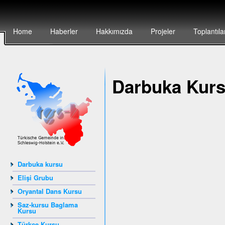
Home
Haberler
Hakkımızda
Projeler
Toplantıla
Darbuka Kur
Darbuka kursu
Elişi Grubu
Oryantal Dans Kursu
Saz-kursu Baglama
Kursu
Türkçe Kursu