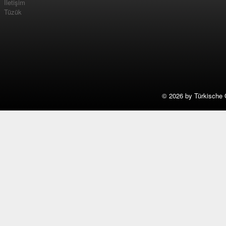
İletişim
Tüzük
©
2026 by Türkische 