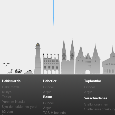
Hakkımızda
Haberler
Toplantılar
Hakkımızda
Güncel
Güncel
Künye
Arşiv
Arşiv
Tezler
Basın
Verschiedenes
Yönetim Kurulu
Güncel
Stellungnahmen
Üye dernerkleri ve yerel
Arşiv
Stellenausschreibun
büroları
TGS-H basında