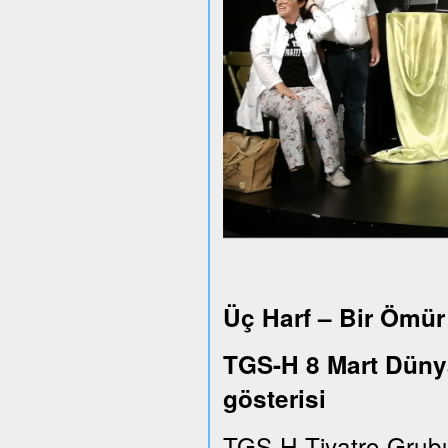
Üç Harf – Bir Ömür
TGS-H 8 Mart Dünya
gösterisi
TGS-H Tiyatro Grub