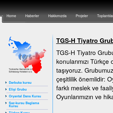
Home
Haberler
Hakkımızda
Projeler
Toplantıla
TGS-H Tiyatro Gru
TGS-H Tiyatro Grubu
konularımızı Türkçe o
taşıyoruz. Grubumuz 
çeşitlilik önemlidir:
Darbuka kursu
farklı meslek ve faali
Elişi Grubu
Oyunlarımızın ve hika
Oryantal Dans Kursu
Saz-kursu Baglama
Kursu
Türkçe Kursu