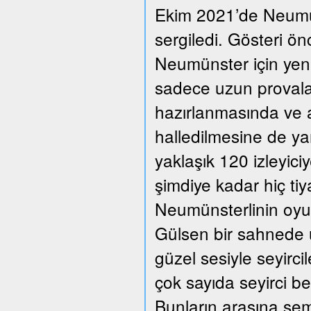
Ekim 2021’de Neumüns
sergiledi. Gösteri ön
Neumünster için yeni
sadece uzun provalar
hazırlanmasında ve a
halledilmesine de ya
yaklaşık 120 izleyic
şimdiye kadar hiç ti
Neumünsterlinin oyun
Gülsen bir sahnede üç
güzel sesiyle seyirc
çok sayıda seyirci beğ
Bunların arasına se