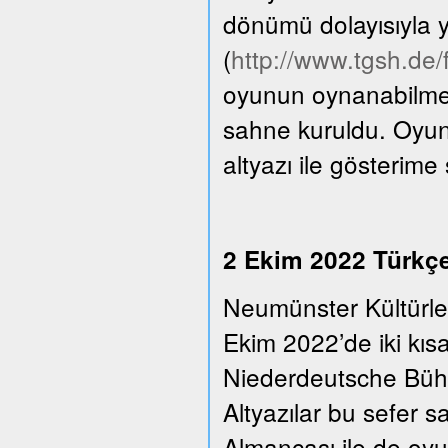
dönümü dolayısıyla y
(
http://www.tgsh.de
oyunun oynanabilmesi
sahne kuruldu. Oyun
altyazı ile gösterime
2 Ekim 2022 Türkçe 
Neumünster Kültürle
Ekim 2022’de iki kıs
Niederdeutsche Bühn
Altyazılar bu sefer 
Almancası ile de oyu