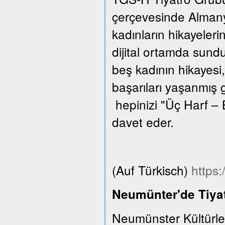
çerçevesinde Almanya
kadınların hikayeleri
dijital ortamda sund
beş kadının hikayesi,
başarıları yaşanmış 
hepinizi "Üç Harf – 
davet eder.
(Auf Türkisch)
https
Neumünter'de Tiyat
Neumünster Kültürle