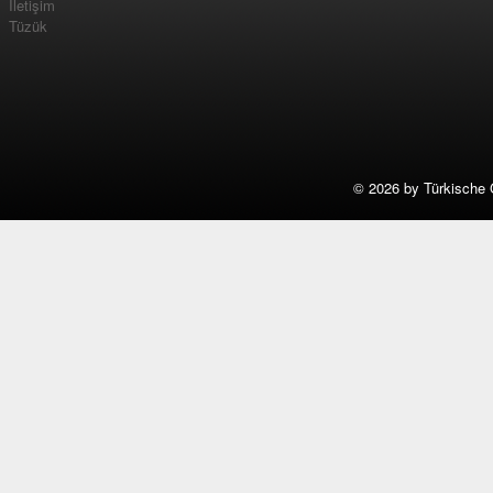
İletişim
Tüzük
©
2026 by Türkische 