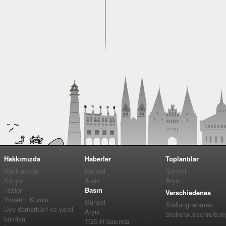
Hakkımızda
Haberler
Toplantılar
Hakkımızda
Güncel
Güncel
Künye
Arşiv
Arşiv
Tezler
Basın
Verschiedenes
Yönetim Kurulu
Güncel
Stellungnahmen
Üye dernerkleri ve yerel
Arşiv
Stellenausschreibun
büroları
TGS-H basında