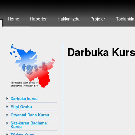
Home
Haberler
Hakkımızda
Projeler
Toplantıla
Darbuka Kur
Darbuka kursu
Elişi Grubu
Oryantal Dans Kursu
Saz-kursu Baglama
Kursu
Türkçe Kursu