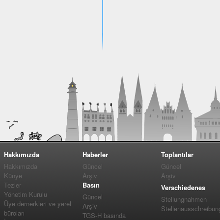
Hakkımızda
Haberler
Toplantılar
Hakkımızda
Güncel
Güncel
Künye
Arşiv
Arşiv
Tezler
Basın
Verschiedenes
Yönetim Kurulu
Güncel
Stellungnahmen
Üye dernerkleri ve yerel
Arşiv
Stellenausschreibun
büroları
TGS-H basında