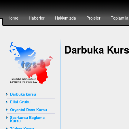
Home
Haberler
Hakkımızda
Projeler
Toplantıla
Darbuka Kur
Darbuka kursu
Elişi Grubu
Oryantal Dans Kursu
Saz-kursu Baglama
Kursu
Türkçe Kursu