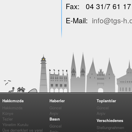
Fax: 04 31/7 61 17
E-Mail:
info@tgs-h.
Hakkımızda
Haberler
Toplantılar
Hakkımızda
Güncel
Güncel
Künye
Arşiv
Arşiv
Tezler
Basın
Verschiedenes
Yönetim Kurulu
Güncel
Stellungnahmen
Üye dernerkleri ve yerel
Arşiv