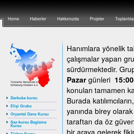
Home
Haberler
Hakkımızda
Projeler
Toplantıla
Hanımlara yönelik ta
çalışmalar yapan grup
sürdürmektedir. Gr
günleri
Pazar
15:00
konuları tamamen katı
Darbuka kursu
Burada katılımcıların
Elişi Grubu
yanında birey olarak
Oryantal Dans Kursu
taraftan da öz güven
Saz-kursu Baglama
Kursu
bir araya gelerek fik
Türkçe Kursu