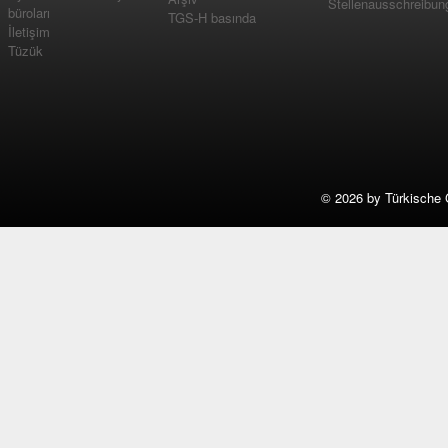
Stellenausschreibun
büroları
TGS-H basında
İletişim
Tüzük
©
2026 by Türkische 