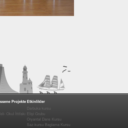
ssene Projekte
Etkinlikler
Darbuka kursu
i- Okul İttifakı
Elişi Grubu
Oryantal Dans Kursu
Saz-kursu Baglama Kursu