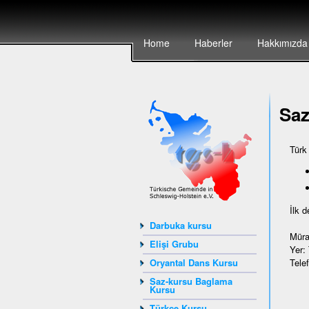
Home
Haberler
Hakkımızda
Sa
Türk
İlk 
Darbuka kursu
Müra
Elişi Grubu
Yer:
Tele
Oryantal Dans Kursu
Saz-kursu Baglama
Kursu
Türkçe Kursu