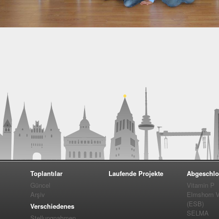
Toplantılar
Laufende Projekte
Abgeschlo
Güncel
Vitamin P
Arşiv
Elmshorn Vel
(ESB)
Verschiedenes
SELMA
Stellungnahmen