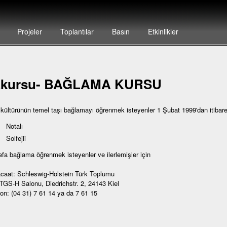
Projeler
Toplantılar
Basın
Etkinlikler
zkursu- BAĞLAMA KURSU
 kültürünün temel taşı bağlamayı öğrenmek isteyenler 1 Şubat 1999'dan itibar
Notalı
Solfejli
defa bağlama öğrenmek isteyenler ve ilerlemişler için
caat: Schleswig-Holstein Türk Toplumu
 TGS-H Salonu, Diedrichstr. 2, 24143 Kiel
fon: (04 31) 7 61 14 ya da 7 61 15