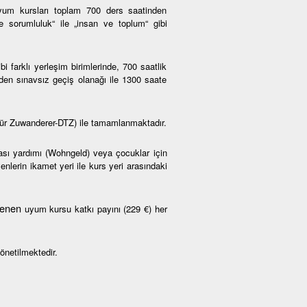
um kursları toplam 700 ders saatinden
ve sorumluluk“ ile „insan ve toplum“ gibi
farklı yerleşim birimlerinde, 700 saatlik
den sınavsız geçiş olanağı ile 1300 saate
ür Zuwanderer-DTZ) ile tamamlanmaktadır.
rası yardımı (Wohngeld) veya çocuklar için
nlerin ikamet yeri ile kurs yeri arasındaki
rlenen
uyum kursu katkı payını (229 €) her
önetilmektedir.