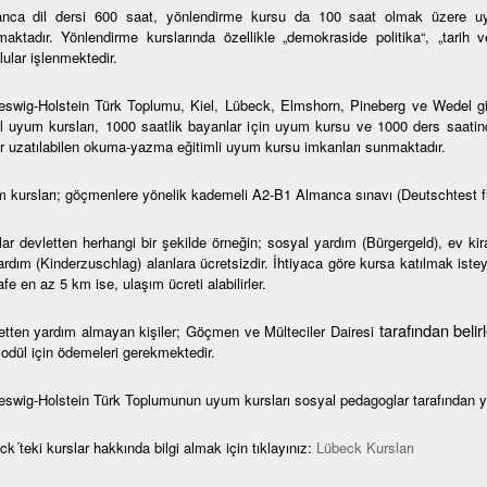
nca dil dersi 600 saat, yönlendirme kursu da 100 saat olmak üzere uy
maktadır. Yönlendirme kurslarında özellikle „demokraside politika“, „tarih 
ular işlenmektedir.
eswig-Holstein Türk Toplumu, Kiel, Lübeck, Elmshorn, Pineberg ve Wedel gibi 
l uyum kursları, 1000 saatlik bayanlar için uyum kursu ve 1000 ders saatin
r uzatılabilen okuma-yazma eğitimli uyum kursu imkanları sunmaktadır.
 kursları; göçmenlere yönelik kademeli A2-B1 Almanca sınavı (Deutschtest f
lar devletten herhangi bir şekilde örneğin; sosyal yardım (Bürgergeld), ev ki
rdım (Kinderzuschlag) alanlara ücretsizdir. İhtiyaca göre kursa katılmak isteye
e en az 5 km ise, ulaşım ücreti alabilirler.
tarafından beli
etten yardım almayan kişiler; Göçmen ve Mülteciler Dairesi
modül için ödemeleri gerekmektedir.
eswig-Holstein Türk Toplumunun uyum kursları sosyal pedagoglar tarafından y
k´teki kurslar hakkında bilgi almak için tıklayınız:
Lübeck Kursları