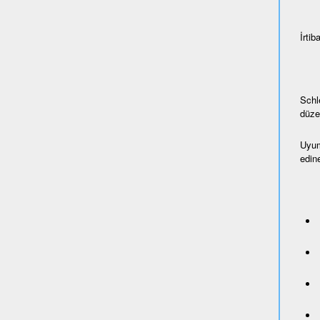
İrtiba
Schl
düze
Uyum
edine