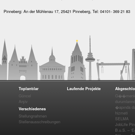
Pinneberg: An der Mühlenau 17, 25421 Pinneberg, Tel: 04101- 369 21 83
Toplantılar
Laufende Projekte
Abgeschlo
Güncel
G��menler
Arşiv
durumlarınd
�apında da
Verschiedenes
hizmeti
Stellungnahmen
SELMA
Stellenausschreibungen
JobLife Pi
B.u.S. – ‘E