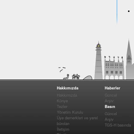
Hakkımızda
Haberler
Hakkımızda
Güncel
Künye
Arşiv
Tezler
Basın
Yönetim Kurulu
Güncel
Üye dernerkleri ve yerel
Arşiv
büroları
TGS-H basında
İletişim