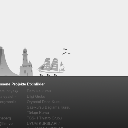
ssene Projekte
Etkinlikler
e ihtiya�
Darbuka kursu
a eyalet -
Elişi Grubu
nışmanlık
Oryantal Dans Kursu
Saz-kursu Baglama Kursu
Türkçe Kursu
nneberg
TGS-H Tiyatro Grubu
ğitim ve
UYUM KURSLARI /