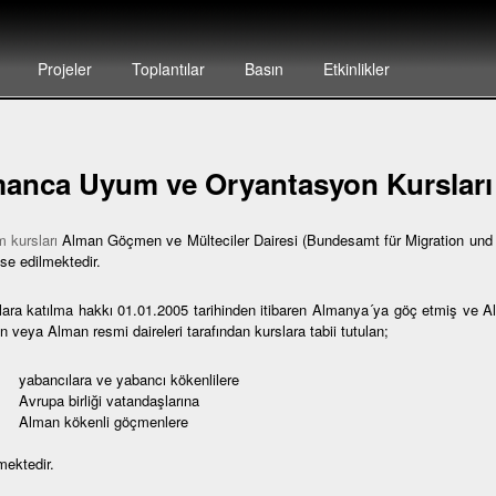
Projeler
Toplantılar
Basın
Etkinlikler
anca Uyum ve Oryantasyon Kursları
 kursları
Alman Göçmen ve Mülteciler Dairesi (Bundesamt für Migration und F
se edilmektedir.
lara katılma hakkı 01.01.2005 tarihinden itibaren Almanya´ya göç etmiş ve 
 veya Alman resmi daireleri tarafından kurslara tabii tutulan;
bancılara ve yabancı kökenlilere
rupa birliği vatandaşlarına
lman kökenli göçmenlere
mektedir.