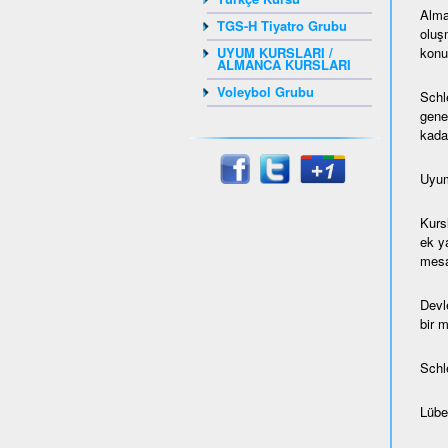
Alma
TGS-H Tiyatro Grubu
oluş
konul
UYUM KURSLARI /
ALMANCA KURSLARI
Voleybol Grubu
Schl
gene
kada
Uyum
Kurs
ek ya
mesaf
Devl
bir 
Schl
Lübec