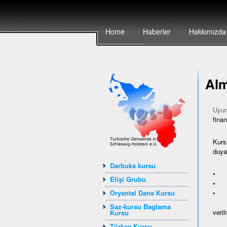
Home
Haberler
Hakkımızda
Alm
Uyum
finan
Kurs
duyan
Darbuka kursu
• ya
Elişi Grubu
• Av
• A
Oryantal Dans Kursu
Saz-kursu Baglama
veril
Kursu
Türkçe Kursu