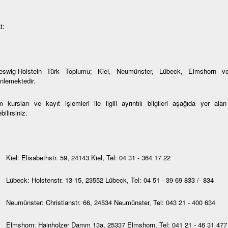
t:
eswig-Holstein Türk Toplumu; Kiel, Neumünster, Lübeck, Elmshorn ve
nlemektedir.
 kursları ve kayıt işlemleri ile ilgili ayrıntılı bilgileri aşağıda yer al
bilirsiniz.
Kiel: Elisabethstr. 59, 24143 Kiel, Tel: 04 31 - 364 17 22
Lübeck: Holstenstr. 13-15, 23552 Lübeck, Tel: 04 51 - 39 69 833 /- 834
Neumünster: Christianstr. 66, 24534 Neumünster, Tel: 043 21 - 400 634
Elmshorn: Hainholzer Damm 13a, 25337 Elmshorn, Tel: 041 21 - 46 31 477 