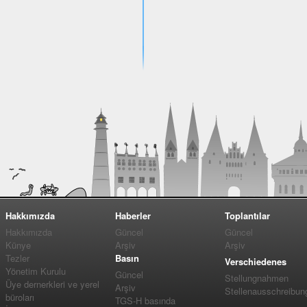
Hakkımızda
Haberler
Toplantılar
Hakkımızda
Güncel
Güncel
Künye
Arşiv
Arşiv
Tezler
Basın
Verschiedenes
Yönetim Kurulu
Güncel
Stellungnahmen
Üye dernerkleri ve yerel
Arşiv
Stellenausschreibun
büroları
TGS-H basında