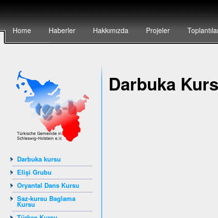
Home
Haberler
Hakkımızda
Projeler
Toplantıla
Darbuka Kur
Darbuka kursu
Elişi Grubu
Oryantal Dans Kursu
Saz-kursu Baglama
Kursu
Türkçe Kursu