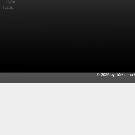
İletişim
Tüzük
©
2026 by Türkische 