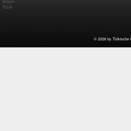
İletişim
Tüzük
©
2026 by Türkische 