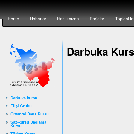
Home
Haberler
Hakkımızda
Projeler
Toplantıla
Darbuka Kur
Darbuka kursu
Elişi Grubu
Oryantal Dans Kursu
Saz-kursu Baglama
Kursu
Türkçe Kursu