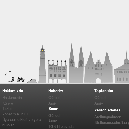
Hakkımızda
Haberler
Toplantılar
Hakkımızda
Güncel
Güncel
Künye
Arşiv
Arşiv
Tezler
Basın
Verschiedenes
Yönetim Kurulu
Güncel
Stellungnahmen
Üye dernerkleri ve yerel
Arşiv
Stellenausschreibun
büroları
TGS-H basında