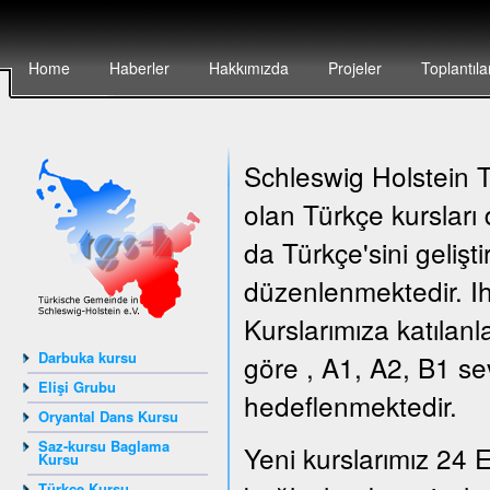
Home
Haberler
Hakkımızda
Projeler
Toplantıla
Schleswig Holstein Tü
olan Türkçe kursları
da Türkçe'sini gelişt
düzenlenmektedir. Ih
Kurslarımıza katılanl
Darbuka kursu
göre , A1, A2, B1 sev
Elişi Grubu
hedeflenmektedir.
Oryantal Dans Kursu
Saz-kursu Baglama
Yeni kurslarımız 24 E
Kursu
Türkçe Kursu