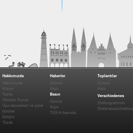
Hakkımızda
Haberler
Toplantılar
Hakkımızda
Güncel
Güncel
Künye
Arşiv
Arşiv
Tezler
Basın
Verschiedenes
Yönetim Kurulu
Güncel
Stellungnahmen
Üye dernerkleri ve yerel
Arşiv
Stellenausschreibun
büroları
TGS-H basında
İletişim
Tüzük