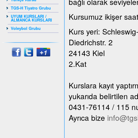
bağlı olarak seviyele
TGS-H Tiyatro Grubu
Kursumuz ikişer saat
UYUM KURSLARI /
ALMANCA KURSLARI
Voleybol Grubu
Kurs yeri: Schleswig
Diedrichstr. 2
24143 Kiel
2.Kat
Kurslara kayıt yaptı
yukarıda belirtilen 
0431-76114 / 115 numa
Ayrıca bize
info@tgs