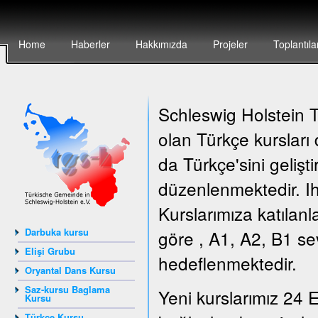
Home
Haberler
Hakkımızda
Projeler
Toplantıla
Schleswig Holstein Tü
olan Türkçe kursları
da Türkçe'sini gelişt
düzenlenmektedir. Ih
Kurslarımıza katılanl
Darbuka kursu
göre , A1, A2, B1 sev
Elişi Grubu
hedeflenmektedir.
Oryantal Dans Kursu
Saz-kursu Baglama
Yeni kurslarımız 24 E
Kursu
Türkçe Kursu