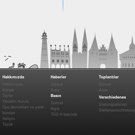
Hakkımızda
Haberler
Toplantılar
Hakkımızda
Güncel
Güncel
Künye
Arşiv
Arşiv
Tezler
Basın
Verschiedenes
Yönetim Kurulu
Güncel
Stellungnahmen
Üye dernerkleri ve yerel
Arşiv
Stellenausschreibun
büroları
TGS-H basında
İletişim
Tüzük