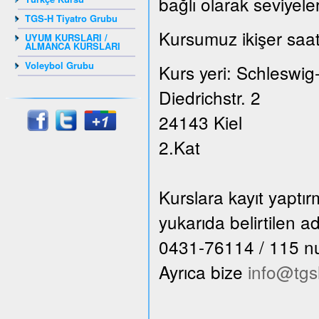
bağlı olarak seviyele
TGS-H Tiyatro Grubu
Kursumuz ikişer saat
UYUM KURSLARI /
ALMANCA KURSLARI
Voleybol Grubu
Kurs yeri: Schleswig
Diedrichstr. 2
24143 Kiel
2.Kat
Kurslara kayıt yaptı
yukarıda belirtilen 
0431-76114 / 115 numa
Ayrıca bize
info@tgs