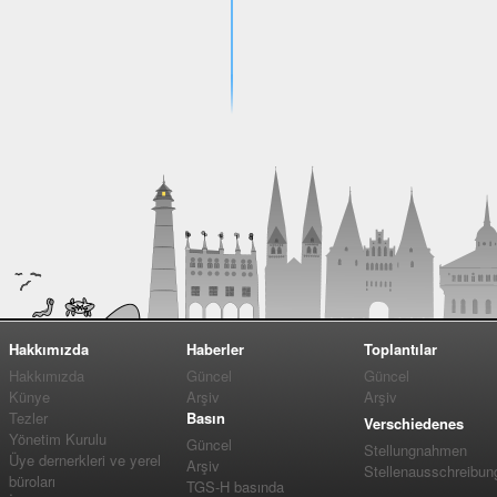
Hakkımızda
Haberler
Toplantılar
Hakkımızda
Güncel
Güncel
Künye
Arşiv
Arşiv
Tezler
Basın
Verschiedenes
Yönetim Kurulu
Güncel
Stellungnahmen
Üye dernerkleri ve yerel
Arşiv
Stellenausschreibun
büroları
TGS-H basında