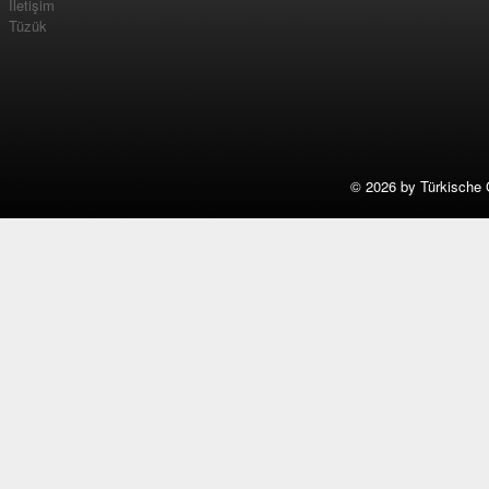
İletişim
Tüzük
©
2026 by Türkische 