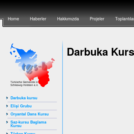
Home
Haberler
Hakkımızda
Projeler
Toplantıla
Darbuka Kur
Darbuka kursu
Elişi Grubu
Oryantal Dans Kursu
Saz-kursu Baglama
Kursu
Türkçe Kursu